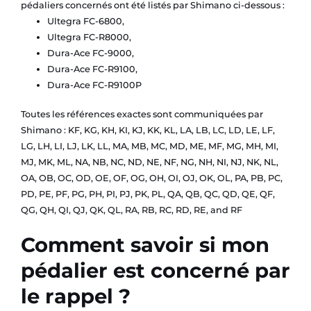
pédaliers concernés ont été listés par Shimano ci-dessous :
Ultegra FC-6800,
Ultegra FC-R8000,
Dura-Ace FC-9000,
Dura-Ace FC-R9100,
Dura-Ace FC-R9100P
Toutes les références exactes sont communiquées par
Shimano : KF, KG, KH, KI, KJ, KK, KL, LA, LB, LC, LD, LE, LF,
LG, LH, LI, LJ, LK, LL, MA, MB, MC, MD, ME, MF, MG, MH, MI,
MJ, MK, ML, NA, NB, NC, ND, NE, NF, NG, NH, NI, NJ, NK, NL,
OA, OB, OC, OD, OE, OF, OG, OH, OI, OJ, OK, OL, PA, PB, PC,
PD, PE, PF, PG, PH, PI, PJ, PK, PL, QA, QB, QC, QD, QE, QF,
QG, QH, QI, QJ, QK, QL, RA, RB, RC, RD, RE, and RF
Comment savoir si mon
pédalier est concerné par
le rappel ?