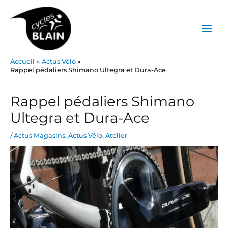
Aller
Main
au
Menu
contenu
Accueil
Actus Vélo
Rappel pédaliers Shimano Ultegra et Dura-Ace
Post
navigation
Rappel pédaliers Shimano
Ultegra et Dura-Ace
/
Actus Magasins
,
Actus Vélo
,
Atelier