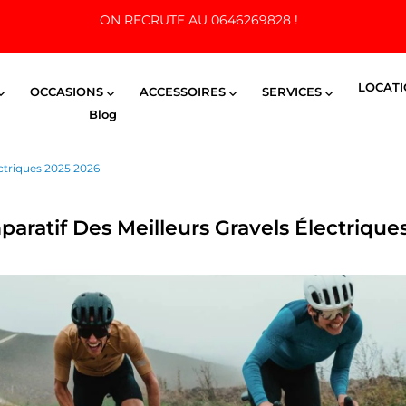
ON RECRUTE AU 0646269828 !
LOCAT
OCCASIONS
ACCESSOIRES
SERVICES




Blog
ctriques 2025 2026
aratif Des Meilleurs Gravels Électrique