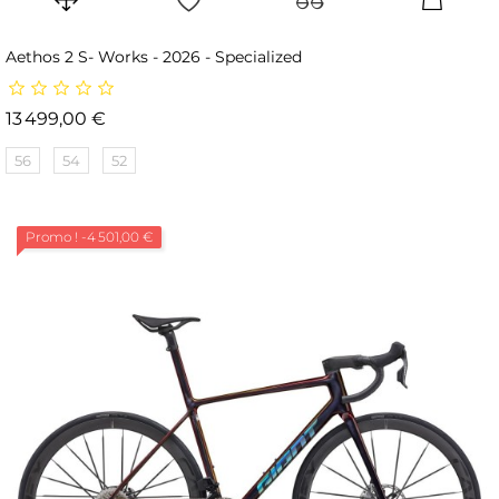
Aethos 2 S- Works - 2026 - Specialized
Prix
13 499,00 €
56
54
52
Promo !
-4 501,00 €