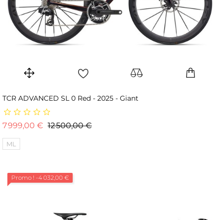
TCR ADVANCED SL 0 Red - 2025 - Giant
Prix de base
Prix
7 999,00 €
12 500,00 €
ML
Promo !
-4 032,00 €