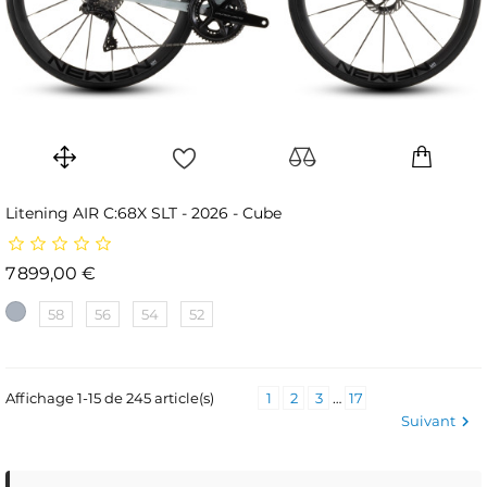
Litening AIR C:68X SLT - 2026 - Cube
Prix
7 899,00 €
58
56
54
52
Affichage 1-15 de 245 article(s)
1
2
3
…
17
Suivant
