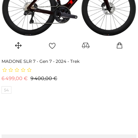
MADONE SLR 7 - Gen 7 - 2024 - Trek
Prix de base
Prix
6 499,00 €
9 400,00 €
54