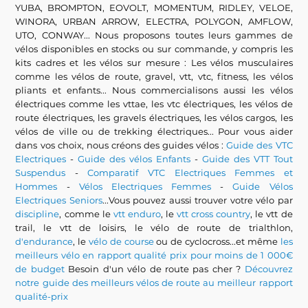
YUBA, BROMPTON, EOVOLT, MOMENTUM, RIDLEY, VELOE,
WINORA, URBAN ARROW, ELECTRA, POLYGON, AMFLOW,
UTO, CONWAY... Nous proposons toutes leurs gammes de
vélos disponibles en stocks ou sur commande, y compris les
kits cadres et les vélos sur mesure : Les vélos musculaires
comme les vélos de route, gravel, vtt, vtc, fitness, les vélos
pliants et enfants... Nous commercialisons aussi les vélos
électriques comme les vttae, les vtc électriques, les vélos de
route électriques, les gravels électriques, les vélos cargos, les
vélos de ville ou de trekking électriques... Pour vous aider
dans vos choix, nous créons des guides vélos :
Guide des VTC
Electriques
-
Guide des vélos Enfants
-
Guide des VTT Tout
Suspendus
-
Comparatif VTC Electriques Femmes et
Hommes
-
Vélos Electriques Femmes
-
Guide Vélos
Electriques Seniors
...Vous pouvez aussi trouver votre vélo par
discipline
, comme le
vtt enduro
, le
vtt cross country
, le vtt de
trail, le vtt de loisirs, le vélo de route de trialthlon,
d'endurance
, le
vélo de course
ou de cyclocross...et même
les
meilleurs vélo en rapport qualité prix pour moins de 1 000€
de budget
Besoin d'un vélo de route pas cher ?
Découvrez
notre guide des meilleurs vélos de route au meilleur rapport
qualité-prix