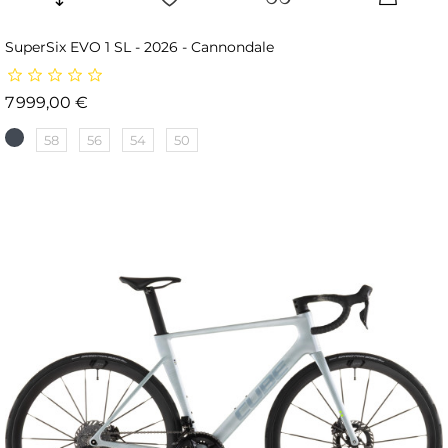
SuperSix EVO 1 SL - 2026 - Cannondale
Prix
7 999,00 €
58
56
54
50