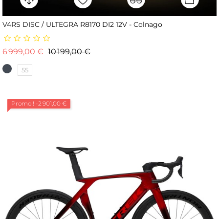
V4RS DISC / ULTEGRA R8170 DI2 12V - Colnago
Prix de base
Prix
6 999,00 €
10 199,00 €
55
Promo !
-2 901,00 €