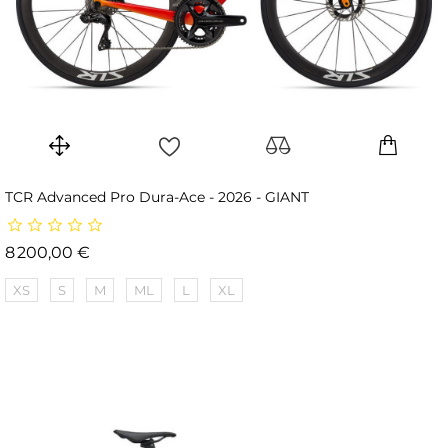
TCR Advanced Pro Dura-Ace - 2026 - GIANT
Prix
8 200,00 €
XS
S
M
ML
L
XL