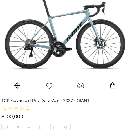
TCR Advanced Pro Dura-Ace - 2027 - GIANT
Prix
8 100,00 €
XS
S
M
ML
L
XL