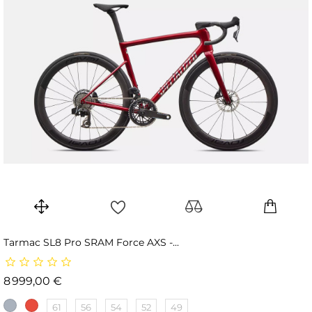
Tarmac SL8 Pro SRAM Force AXS -...
Prix
8 999,00 €
61
56
54
52
49