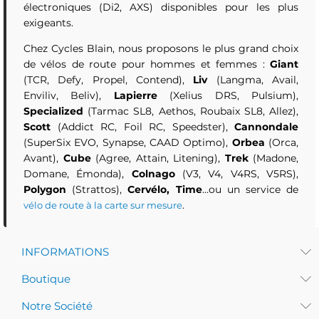
électroniques (Di2, AXS) disponibles pour les plus
exigeants.
Chez Cycles Blain, nous proposons le plus grand choix
de vélos de route pour hommes et femmes :
Giant
(TCR, Defy, Propel, Contend),
Liv
(Langma, Avail,
Enviliv, Beliv),
Lapierre
(Xelius DRS, Pulsium),
Specialized
(Tarmac SL8, Aethos, Roubaix SL8, Allez),
Scott
(Addict RC, Foil RC, Speedster),
Cannondale
(SuperSix EVO, Synapse, CAAD Optimo),
Orbea
(Orca,
Avant),
Cube
(Agree, Attain, Litening),
Trek
(Madone,
Domane, Émonda),
Colnago
(V3, V4, V4RS, V5RS),
Polygon
(Strattos),
Cervélo, Time
...ou un service de
.
vélo de route à la carte sur mesure
INFORMATIONS
Boutique
Notre Société