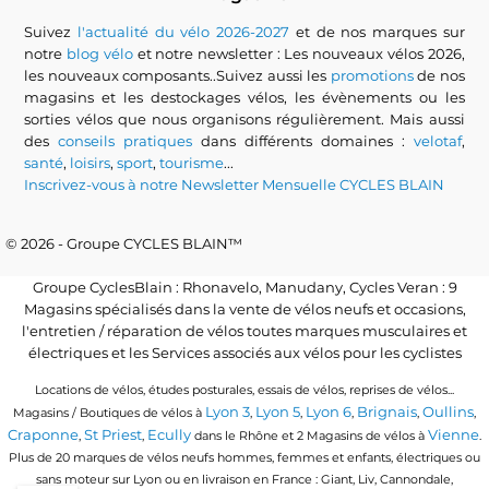
Suivez
l'actualité du vélo 2026-2027
et de nos marques sur
notre
blog vélo
et notre newsletter : Les nouveaux vélos 2026,
les nouveaux composants..Suivez aussi les
promotions
de nos
magasins et les destockages vélos, les évènements ou les
sorties vélos que nous organisons régulièrement. Mais aussi
des
conseils pratiques
dans différents domaines :
velotaf
,
santé
,
loisirs
,
sport
,
tourisme
...
Inscrivez-vous à notre Newsletter Mensuelle CYCLES BLAIN
© 2026 - Groupe CYCLES BLAIN™
Groupe CyclesBlain : Rhonavelo, Manudany, Cycles Veran : 9
Magasins spécialisés dans la vente de vélos neufs et occasions,
l'entretien / réparation de vélos toutes marques musculaires et
électriques et les Services associés aux vélos pour les cyclistes
Locations de vélos, études posturales, essais de vélos, reprises de vélos...
Lyon 3
Lyon 5
Lyon 6
Brignais
Oullins
Magasins / Boutiques de vélos à
,
,
,
,
,
Craponne
St Priest
Ecully
Vienne
,
,
dans le Rhône et 2 Magasins de vélos à
.
Plus de 20 marques de vélos neufs hommes, femmes et enfants, électriques ou
sans moteur sur Lyon ou en livraison en France : Giant, Liv, Cannondale,