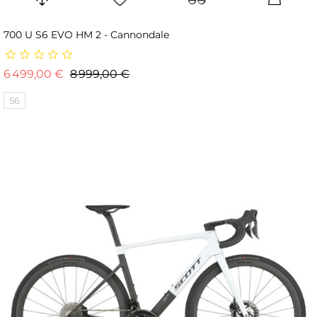
700 U S6 EVO HM 2 - Cannondale
Prix de base
Prix
6 499,00 €
8 999,00 €
56