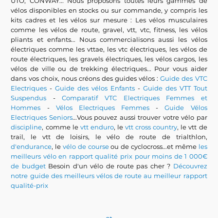
UTO, CONWAY... Nous proposons toutes leurs gammes de
vélos disponibles en stocks ou sur commande, y compris les
kits cadres et les vélos sur mesure : Les vélos musculaires
comme les vélos de route, gravel, vtt, vtc, fitness, les vélos
pliants et enfants... Nous commercialisons aussi les vélos
électriques comme les vttae, les vtc électriques, les vélos de
route électriques, les gravels électriques, les vélos cargos, les
vélos de ville ou de trekking électriques... Pour vous aider
dans vos choix, nous créons des guides vélos :
Guide des VTC
Electriques
-
Guide des vélos Enfants
-
Guide des VTT Tout
Suspendus
-
Comparatif VTC Electriques Femmes et
Hommes
-
Vélos Electriques Femmes
-
Guide Vélos
Electriques Seniors
...Vous pouvez aussi trouver votre vélo par
discipline
, comme le
vtt enduro
, le
vtt cross country
, le vtt de
trail, le vtt de loisirs, le vélo de route de trialthlon,
d'endurance
, le
vélo de course
ou de cyclocross...et même
les
meilleurs vélo en rapport qualité prix pour moins de 1 000€
de budget
Besoin d'un vélo de route pas cher ?
Découvrez
notre guide des meilleurs vélos de route au meilleur rapport
qualité-prix