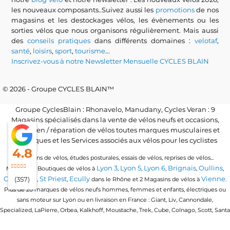
les nouveaux composants..Suivez aussi les
promotions
de nos
magasins et les destockages vélos, les évènements ou les
sorties vélos que nous organisons régulièrement. Mais aussi
des
conseils pratiques
dans différents domaines :
velotaf
,
santé
,
loisirs
,
sport
,
tourisme
...
Inscrivez-vous à notre Newsletter Mensuelle CYCLES BLAIN
© 2026 - Groupe CYCLES BLAIN™
Groupe CyclesBlain : Rhonavelo, Manudany, Cycles Veran : 9
Magasins spécialisés dans la vente de vélos neufs et occasions,
l'entretien / réparation de vélos toutes marques musculaires et
électriques et les Services associés aux vélos pour les cyclistes
4.8
Locations de vélos, études posturales, essais de vélos, reprises de vélos...
Lyon 3
Lyon 5
Lyon 6
Brignais
Oullins
Magasins / Boutiques de vélos à
,
,
,
,
,
Craponne
St Priest
Ecully
Vienne
(357)
,
,
dans le Rhône et 2 Magasins de vélos à
.
Plus de 20 marques de vélos neufs hommes, femmes et enfants, électriques ou
sans moteur sur Lyon ou en livraison en France : Giant, Liv, Cannondale,
Specialized, LaPierre, Orbea, Kalkhoff, Moustache, Trek, Cube, Colnago, Scott, Santa
Cruz, Granville, Urban Arrow, Momentum, Cervelo, Electra, Veloe, Eovolt, Time,