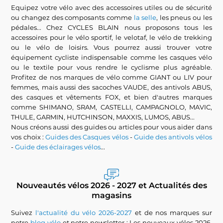
Equipez votre vélo avec des accessoires utiles ou de sécurité
ou changez des composants comme
la selle
, les pneus ou les
pédales... Chez CYCLES BLAIN nous proposons tous les
accessoires pour le vélo sportif, le velotaf, le vélo de trekking
ou le vélo de loisirs. Vous pourrez aussi trouver votre
équipement cycliste indispensable comme les casques vélo
ou le textile pour vous rendre le cyclisme plus agréable.
Profitez de nos marques de vélo comme GIANT ou LIV pour
femmes, mais aussi des sacoches VAUDE, des antivols ABUS,
des casques et vêtements FOX, et bien d'autres marques
comme SHIMANO, SRAM, CASTELLI, CAMPAGNOLO, MAVIC,
THULE, GARMIN, HUTCHINSON, MAXXIS, LUMOS, ABUS...
Nous créons aussi des guides ou articles pour vous aider dans
vos choix :
Guides des Casques vélos
-
Guide des antivols vélos
-
Guide des éclairages vélos
...
Nouveautés vélos 2026 - 2027 et Actualités des
magasins
Suivez
l'actualité du vélo 2026-2027
et de nos marques sur
notre
blog vélo
et notre newsletter : Les nouveaux vélos 2026,