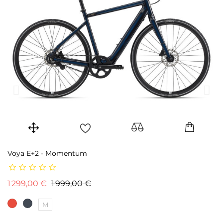
Voya E+2 - Momentum
FX
Prix de base
Prix
1 299,00 €
1 999,00 €
1
M