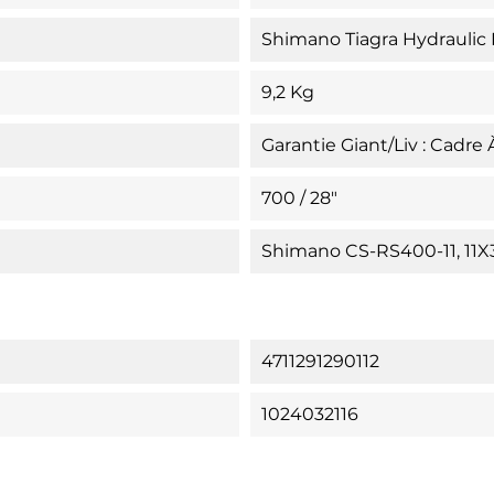
Shimano Tiagra Hydraulic
9,2 Kg
Garantie Giant/Liv : Cadre
700 / 28"
Shimano CS-RS400-11, 11X3
4711291290112
1024032116