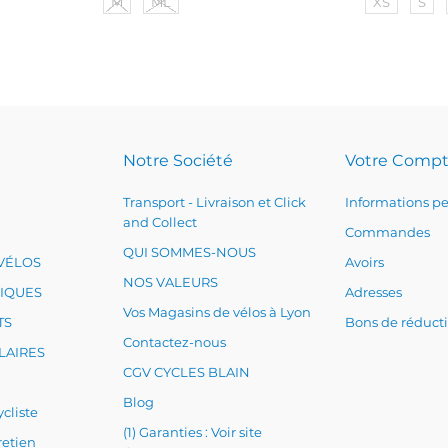
M
ML
XS
S
Notre Société
Votre Comp
Transport - Livraison et Click
Informations pe
and Collect
Commandes
QUI SOMMES-NOUS
VÉLOS
Avoirs
NOS VALEURS
RIQUES
Adresses
Vos Magasins de vélos à Lyon
TS
Bons de réduct
Contactez-nous
LAIRES
CGV CYCLES BLAIN
Blog
cliste
(1) Garanties : Voir site
retien