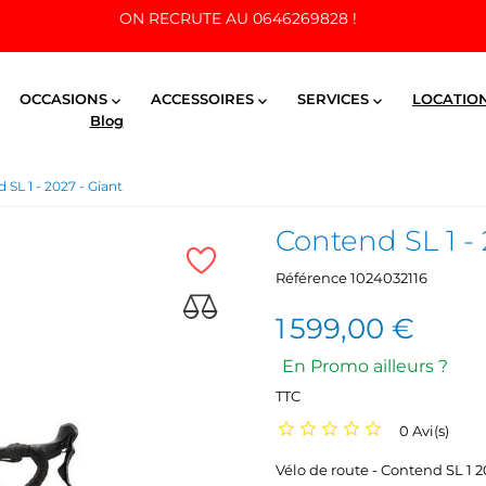
ON RECRUTE AU 0646269828 !
OCCASIONS
ACCESSOIRES
SERVICES
LOCATIO



Blog
 SL 1 - 2027 - Giant
Contend SL 1 - 
Référence
1024032116
1 599,00 €
En Promo ailleurs ?
TTC
0 Avi(s)
Vélo de route - Contend SL 1 2