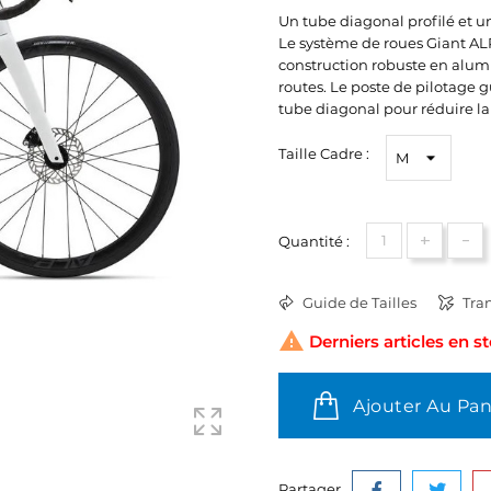
Un tube diagonal profilé et u
Le système de roues Giant AL
construction robuste en alumi
routes. Le poste de pilotage g
tube diagonal pour réduire la
Taille Cadre :
+
-
Quantité :
Guide de Tailles
Tran

Derniers articles en s
Ajouter Au Pan
Partager