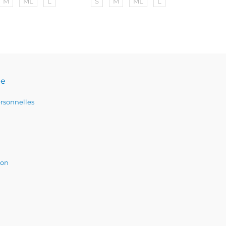
M
ML
L
S
M
ML
L
te
rsonnelles
ion