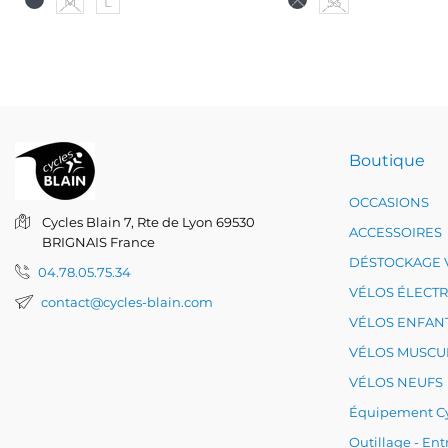
M
L
53
Boutique
OCCASIONS
Cycles Blain
7, Rte de Lyon
69530
ACCESSOIRES
BRIGNAIS
France
DÉSTOCKAGE 
04.78.05.75.34
VÉLOS ÉLECT
contact@cycles-blain.com
VÉLOS ENFAN
VÉLOS MUSCU
VÉLOS NEUFS
Équipement Cy
Outillage - Ent