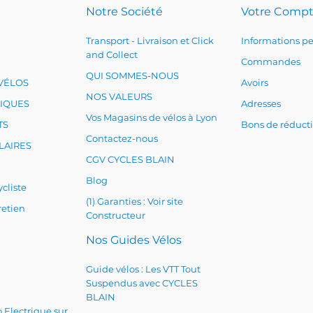
Notre Société
Votre Comp
Transport - Livraison et Click
Informations pe
and Collect
Commandes
QUI SOMMES-NOUS
VÉLOS
Avoirs
NOS VALEURS
RIQUES
Adresses
Vos Magasins de vélos à Lyon
TS
Bons de réduct
Contactez-nous
LAIRES
CGV CYCLES BLAIN
Blog
cliste
(1) Garanties : Voir site
retien
Constructeur
Nos Guides Vélos
Guide vélos : Les VTT Tout
Suspendus avec CYCLES
BLAIN
 Electrique sur