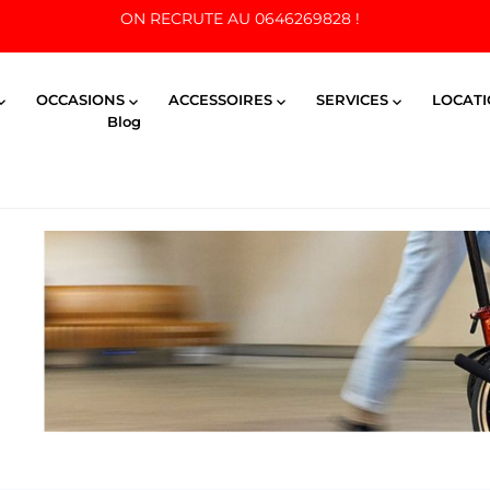
ON RECRUTE AU 0646269828 !
OCCASIONS
ACCESSOIRES
SERVICES
LOCAT




Blog