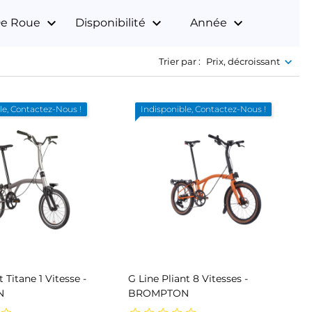
keyboard_arrow_down
keyboard_arrow_down
keyboard_arrow_down
 De Roue
Disponibilité
Année
Trier par :
Prix, décroissant
le, Contactez-Nous !
Indisponible, Contactez-Nous !
t Titane 1 Vitesse -
G Line Pliant 8 Vitesses -
N
BROMPTON