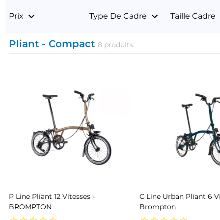
keyboard_arrow_down
keyboard_arrow_down
keyb
Prix
Type De Cadre
Taille Cadre
Pliant - Compact
8 produits.
P Line Pliant 12 Vitesses -
C Line Urban Pliant 6 Vi
BROMPTON
Brompton