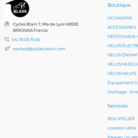
Boutique
OCCASIONS
Cycles Blain
7, Rte de Lyon
69530
ACCESSOIRES
BRIGNAIS
France
DÉSTOCKAGE 
04.78.05.75.34
VÉLOS ÉLECT
contact@cycles-blain.com
VÉLOS ENFAN
VÉLOS MUSCU
VÉLOS NEUFS
Équipement Cy
Outillage - Ent
Services
RDV ATELIER
Location vélos
Essayez un vélo