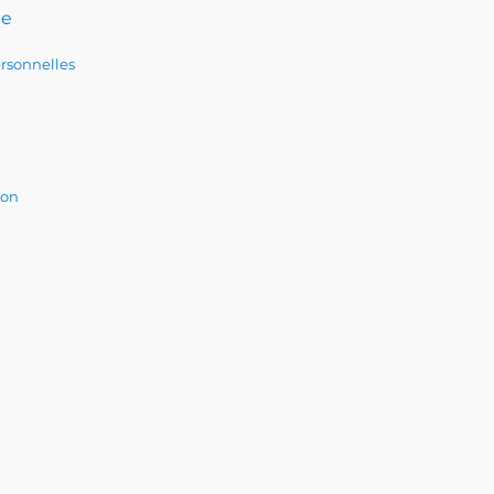
te
rsonnelles
ion