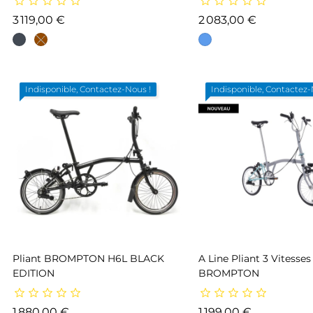
Prix
Prix
3 119,00 €
2 083,00 €
Indisponible, Contactez-Nous !
Indisponible, Contactez-
Pliant BROMPTON H6L BLACK
A Line Pliant 3 Vitesses 
EDITION
BROMPTON
Prix
Prix
1 880,00 €
1 199,00 €