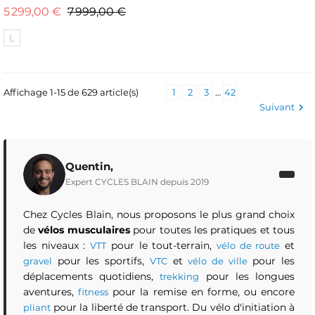
Prix de base
Prix
5 299,00 €
7 999,00 €
L
Affichage 1-15 de 629 article(s)
1
2
3
…
42
Suivant

Quentin,
Expert CYCLES BLAIN depuis 2019
Chez Cycles Blain, nous proposons le plus grand choix
de
vélos musculaires
pour toutes les pratiques et tous
les niveaux :
pour le tout-terrain,
et
VTT
vélo de route
pour les sportifs,
et
pour les
gravel
VTC
vélo de ville
déplacements quotidiens,
pour les longues
trekking
aventures,
pour la remise en forme, ou encore
fitness
pour la liberté de transport. Du vélo d'initiation à
pliant