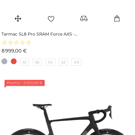
Tarmac SL8 Pro SRAM Force AXS -...
Prix
8 999,00 €
61
56
54
52
49
Promo !
-2 500,00 €