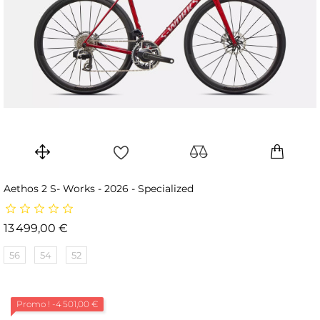
Aethos 2 S- Works - 2026 - Specialized
Prix
13 499,00 €
56
54
52
Promo !
-4 501,00 €