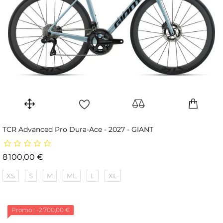
TCR Advanced Pro Dura-Ace - 2027 - GIANT
Prix
8 100,00 €
XS
S
M
ML
L
XL
Promo !
-2 700,00 €