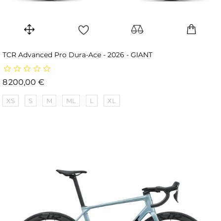
TCR Advanced Pro Dura-Ace - 2026 - GIANT
Prix
8 200,00 €
XS
S
M
ML
L
XL