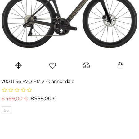
700 U S6 EVO HM 2 - Cannondale
Prix de base
Prix
6 499,00 €
8 999,00 €
56