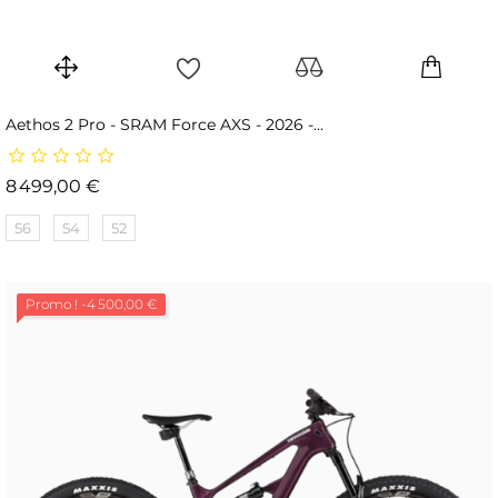
Aethos 2 Pro - SRAM Force AXS - 2026 -...
Prix
8 499,00 €
56
54
52
Promo !
-4 500,00 €