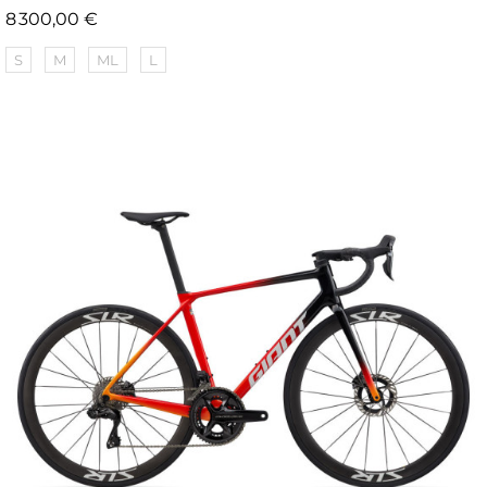
Prix
8 300,00 €
S
M
ML
L