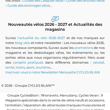
vos choix :
Guides des Casques vélos
-
Guide des antivols vélos
-
Guide des éclairages vélos
...
Nouveautés vélos 2026 - 2027 et Actualités des
magasins
Suivez
l'actualité du vélo 2026-2027
et de nos marques sur
notre
blog vélo
et notre newsletter : Les nouveaux vélos 2026,
les nouveaux composants..Suivez aussi les
promotions
de nos
magasins et les destockages vélos, les évènements ou les
sorties vélos que nous organisons régulièrement. Mais aussi
des
conseils pratiques
dans différents domaines :
velotaf
,
santé
,
loisirs
,
sport
,
tourisme
...
Inscrivez-vous à notre Newsletter Mensuelle CYCLES BLAIN
© 2026 - Groupe CYCLES BLAIN™
Groupe CyclesBlain : Rhonavelo, Manudany, Cycles Veran : 9
Magasins spécialisés dans la vente de vélos neufs et occasions,
l'entretien / réparation de vélos toutes marques musculaires et