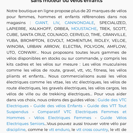
sans moteur ou vélos enfants
Notre boutique en ligne propose plus de 20 marques de vélos
pour femmes, hommes et enfants référencées dans nos
magasins :
GIANT, LIV
,
CANNONDALE
, SPECIALIZED,
LAPIERRE, KALKHOFF, ORBEA,
MOUSTACHE
, TREK, SCOTT,
CUBE, SANTA CRUZ, COLNAGO, CERVELO, TIME, GRANVILLE,
YUBA, BROMPTON, EOVOLT, MOMENTUM, RIDLEY, VELOE,
WINORA, URBAN ARROW, ELECTRA, POLYGON, AMFLOW,
UTO, CONWAY... Nous proposons toutes leurs gammes de
vélos disponibles en stocks ou sur commande, y compris les
kits cadres et les vélos sur mesure : Les vélos musculaires
comme les vélos de route, gravel, vtt, vtc, fitness, les vélos
pliants et enfants... Nous commercialisons aussi les vélos
électriques comme les vttae, les vtc électriques, les vélos de
route électriques, les gravels électriques, les vélos cargos, les
vélos de ville ou de trekking électriques... Pour vous aider
dans vos choix, nous créons des guides vélos :
Guide des VTC
Electriques
-
Guide des vélos Enfants
-
Guide des VTT Tout
Suspendus
-
Comparatif VTC Electriques Femmes et
Hommes
-
Vélos Electriques Femmes
-
Guide Vélos
Electriques Seniors
...Vous pouvez aussi trouver votre vélo par
discipline
, comme le
vtt enduro
, le
vtt cross country
, le vtt de