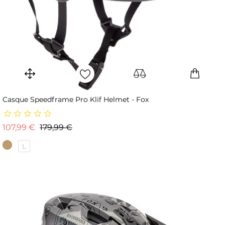
Casque Speedframe Pro Klif Helmet - Fox
Prix de base
Prix
107,99 €
179,99 €
L