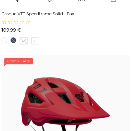
Casque VTT Speedframe Solid - Fox
Prix
109,99 €
M
L
Promo !
-40%