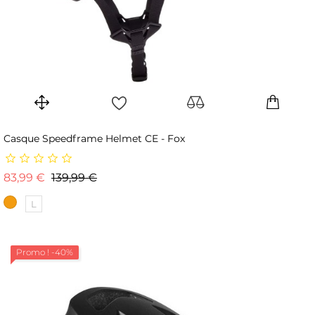
Casque Speedframe Helmet CE - Fox
Prix de base
Prix
83,99 €
139,99 €
L
Promo !
-40%