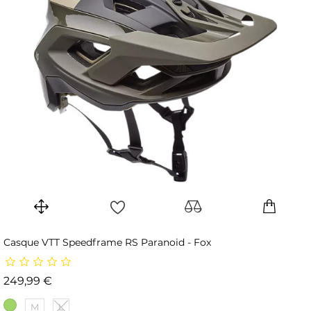
Casque VTT Speedframe RS Paranoid - Fox
Prix
249,99 €
M
L