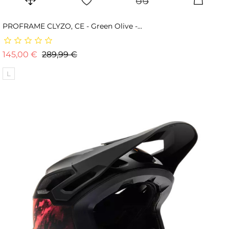
PROFRAME CLYZO, CE - Green Olive -...
Prix de base
Prix
145,00 €
289,99 €
L