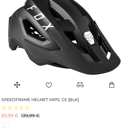
SPEEDFRAME HELMET MIPS, CE [BLK]
Prix de base
Prix
83,99 €
139,99 €
L