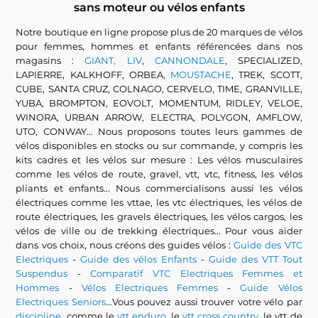
sans moteur ou vélos enfants
Notre boutique en ligne propose plus de 20 marques de vélos
pour femmes, hommes et enfants référencées dans nos
magasins :
GIANT, LIV
,
CANNONDALE
, SPECIALIZED,
LAPIERRE, KALKHOFF, ORBEA,
MOUSTACHE
, TREK, SCOTT,
CUBE, SANTA CRUZ, COLNAGO, CERVELO, TIME, GRANVILLE,
YUBA, BROMPTON, EOVOLT, MOMENTUM, RIDLEY, VELOE,
WINORA, URBAN ARROW, ELECTRA, POLYGON, AMFLOW,
UTO, CONWAY... Nous proposons toutes leurs gammes de
vélos disponibles en stocks ou sur commande, y compris les
kits cadres et les vélos sur mesure : Les vélos musculaires
comme les vélos de route, gravel, vtt, vtc, fitness, les vélos
pliants et enfants... Nous commercialisons aussi les vélos
électriques comme les vttae, les vtc électriques, les vélos de
route électriques, les gravels électriques, les vélos cargos, les
vélos de ville ou de trekking électriques... Pour vous aider
dans vos choix, nous créons des guides vélos :
Guide des VTC
Electriques
-
Guide des vélos Enfants
-
Guide des VTT Tout
Suspendus
-
Comparatif VTC Electriques Femmes et
Hommes
-
Vélos Electriques Femmes
-
Guide Vélos
Electriques Seniors
...Vous pouvez aussi trouver votre vélo par
discipline
, comme le
vtt enduro
, le
vtt cross country
, le vtt de