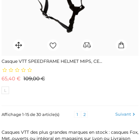
Casque VTT SPEEDFRAME HELMET MIPS, CE...
Prix de base
Prix
65,40 €
109,00 €
L
Suivant

Affichage 1-15 de 30 article(s)
1
2
Casques VTT des plus grandes marques en stock : casques Fox,
Met..ouverts ou intégral en magasins sur Lyon ou Livraison