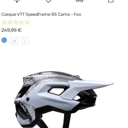
Casque VTT Speedframe RS Camo - Fox
Prix
249,99 €
M
L