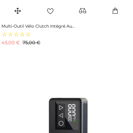
Multi-Outil Vélo Clutch Intégré Au...
Prix de base
Prix
45,00 €
75,00 €