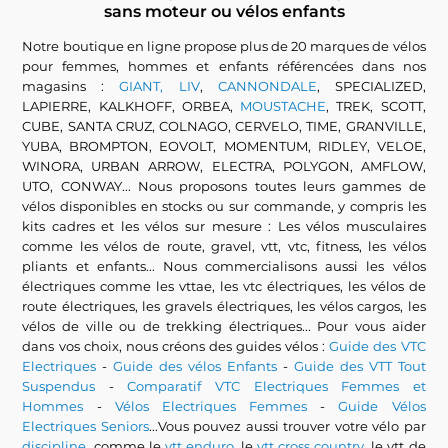
sans moteur ou vélos enfants
Notre boutique en ligne propose plus de 20 marques de vélos
pour femmes, hommes et enfants référencées dans nos
magasins :
GIANT, LIV
,
CANNONDALE
, SPECIALIZED,
LAPIERRE, KALKHOFF, ORBEA,
MOUSTACHE
, TREK, SCOTT,
CUBE, SANTA CRUZ, COLNAGO, CERVELO, TIME, GRANVILLE,
YUBA, BROMPTON, EOVOLT, MOMENTUM, RIDLEY, VELOE,
WINORA, URBAN ARROW, ELECTRA, POLYGON, AMFLOW,
UTO, CONWAY... Nous proposons toutes leurs gammes de
vélos disponibles en stocks ou sur commande, y compris les
kits cadres et les vélos sur mesure : Les vélos musculaires
comme les vélos de route, gravel, vtt, vtc, fitness, les vélos
pliants et enfants... Nous commercialisons aussi les vélos
électriques comme les vttae, les vtc électriques, les vélos de
route électriques, les gravels électriques, les vélos cargos, les
vélos de ville ou de trekking électriques... Pour vous aider
dans vos choix, nous créons des guides vélos :
Guide des VTC
Electriques
-
Guide des vélos Enfants
-
Guide des VTT Tout
Suspendus
-
Comparatif VTC Electriques Femmes et
Hommes
-
Vélos Electriques Femmes
-
Guide Vélos
Electriques Seniors
...Vous pouvez aussi trouver votre vélo par
discipline
, comme le
vtt enduro
, le
vtt cross country
, le vtt de