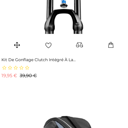
Kit De Gonflage Clutch Intégré À La...
Prix de base
Prix
19,95 €
39,90 €