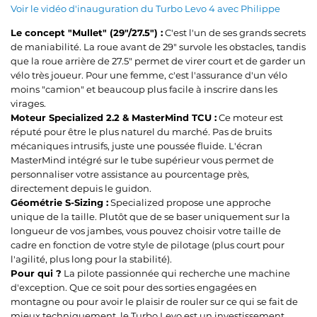
Voir le vidéo d'inauguration du Turbo Levo 4 avec Philippe
Le concept "Mullet" (29"/27.5") :
C'est l'un de ses grands secrets
de maniabilité. La roue avant de 29" survole les obstacles, tandis
que la roue arrière de 27.5" permet de virer court et de garder un
vélo très joueur. Pour une femme, c'est l'assurance d'un vélo
moins "camion" et beaucoup plus facile à inscrire dans les
virages.
Moteur Specialized 2.2 & MasterMind TCU :
Ce moteur est
réputé pour être le plus naturel du marché. Pas de bruits
mécaniques intrusifs, juste une poussée fluide. L'écran
MasterMind intégré sur le tube supérieur vous permet de
personnaliser votre assistance au pourcentage près,
directement depuis le guidon.
Géométrie S-Sizing :
Specialized propose une approche
unique de la taille. Plutôt que de se baser uniquement sur la
longueur de vos jambes, vous pouvez choisir votre taille de
cadre en fonction de votre style de pilotage (plus court pour
l'agilité, plus long pour la stabilité).
Pour qui ?
La pilote passionnée qui recherche une machine
d'exception. Que ce soit pour des sorties engagées en
montagne ou pour avoir le plaisir de rouler sur ce qui se fait de
mieux techniquement, le Turbo Levo est un investissement