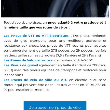
Tout d'abord, choisissez un
pneu adapté à votre pratique et à
la même taille que vos roues de vélos
:
Les Pneus de VTT ou VTT Électriques
: Des pneus renforcés
avec de gros crampons pour une meilleure accroche et
résistance aux chocs. Les pneus de VTT récents pour adultes
sont généralement de taille 27,5 pouces ou 29 pouces. (parfois
les deux tailles sur les vtt mulets 27,5 à l'arrière et 29 à l'avant)
Les Pneus de Vélo de route
en taille standard de 700C.
Les Pneus de gravel
également en taille standard de 700c (ou
650B) avec des pneus équipés de crampons et renforcés pour
les chemins.
Les Pneus de vélo de ville ou VTC
en électrique ou sans
moteur qui peuvent être de tailles très variées en 700c, 27,5 ou
29 pouces selon les modèles.
Je trouve mon pneu de vélo