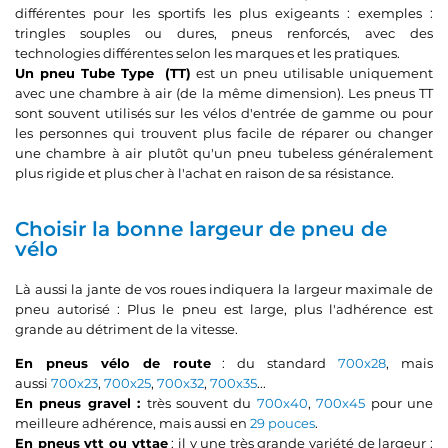
différentes pour les sportifs les plus exigeants : exemples :
tringles souples ou dures, pneus renforcés, avec des
technologies différentes selon les marques et les pratiques.
Un pneu Tube Type
(TT)
est un pneu utilisable uniquement
avec une chambre à air (de la même dimension). Les pneus TT
sont souvent utilisés sur les vélos d'entrée de gamme ou pour
les personnes qui trouvent plus facile de réparer ou changer
une chambre à air plutôt qu'un pneu tubeless généralement
plus rigide et plus cher à l'achat en raison de sa résistance.
Choisir la bonne largeur de pneu de
vélo
Là aussi la jante de vos roues indiquera la largeur maximale de
pneu autorisé : Plus le pneu est large, plus l'adhérence est
grande au détriment de la vitesse.
En pneus vélo de route
: du standard
700x28
, mais
aussi
700x23
,
700x25
,
700x32
,
700x35
...
En pneus gravel :
très souvent du
700x40
,
700x45
pour une
meilleure adhérence, mais aussi en
29 pouces
.
En pneus vtt ou vttae
: il y une très grande variété de largeur :