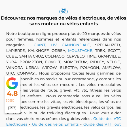
Découvrez nos marques de vélos électriques, de vélos
sans moteur ou vélos enfants
Notre boutique en ligne propose plus de 20 marques de vélos
pour femmes, hommes et enfants référencées dans nos
magasins :
GIANT, LIV
,
CANNONDALE
, SPECIALIZED,
LAPIERRE, KALKHOFF, ORBEA,
MOUSTACHE
, TREK, SCOTT,
CUBE, SANTA CRUZ, COLNAGO, CERVELO, TIME, GRANVILLE,
YUBA, BROMPTON, EOVOLT, MOMENTUM, RIDLEY, VELOE,
WINORA, URBAN ARROW, ELECTRA, POLYGON, AMFLOW,
UTO, CONWAY... Nous proposons toutes leurs gammes de
vélos disponibles en stocks ou sur commande, y compris les
kits cadres et les vélos sur mesure : Les vélos musculaires
comme les vélos de route, gravel, vtt, vtc, fitness, les vélos
4.8
pliants et enfants... Nous commercialisons aussi les vélos
électriques comme les vttae, les vtc électriques, les vélos de
route électriques, les gravels électriques, les vélos cargos, les
(357)
vélos de ville ou de trekking électriques... Pour vous aider
dans vos choix, nous créons des guides vélos :
Guide des VTC
Electriques
-
Guide des vélos Enfants
-
Guide des VTT Tout