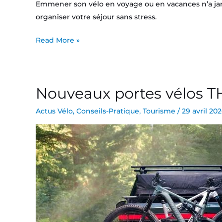
Emmener son vélo en voyage ou en vacances n’a jam
organiser votre séjour sans stress.
Read More »
Nouveaux portes vélos TH
Nouveaux
portes
Actus Vélo
,
Conseils-Pratique
,
Tourisme
/
29 avril 20
vélos
THULE
:
Velolite
et
Outpace