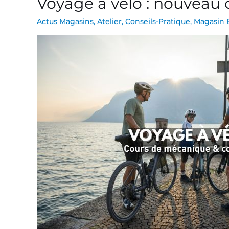
Voyage à vélo : nouveau
à
Actus Magasins
,
Atelier
,
Conseils-Pratique
,
Magasin 
vélo
:
nouveau
cours
de
mécanique