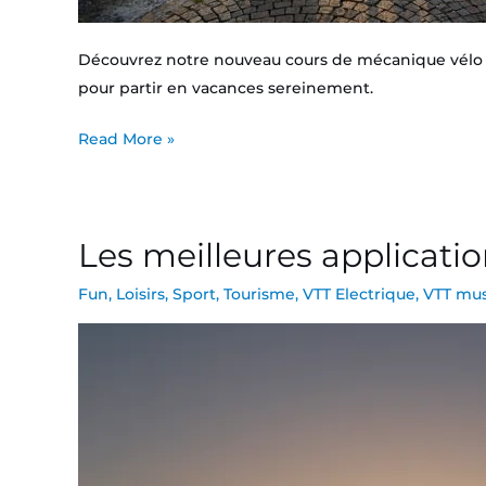
Découvrez notre nouveau cours de mécanique vélo d
pour partir en vacances sereinement.
Read More »
Les meilleures application
Les
meilleures
Fun
,
Loisirs
,
Sport
,
Tourisme
,
VTT Electrique
,
VTT mus
applications
pour
le
vtt
et
le
vttae