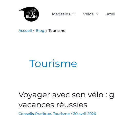
Aller
au
Magasins
Vélos
Atel
contenu
Accueil
Blog
Tourisme
Post
pagination
Tourisme
Voyager avec son vélo : 
Voyager
avec
vacances réussies
son
vélo
Conseils-Pratique
,
Tourisme
/
30 avril 2026