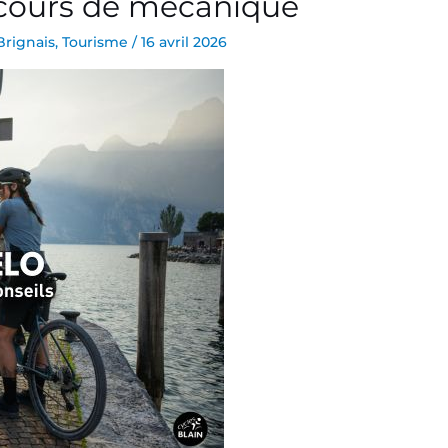
 cours de mécanique
Brignais
,
Tourisme
/
16 avril 2026