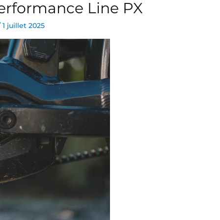
erformance Line PX
/
1 juillet 2025