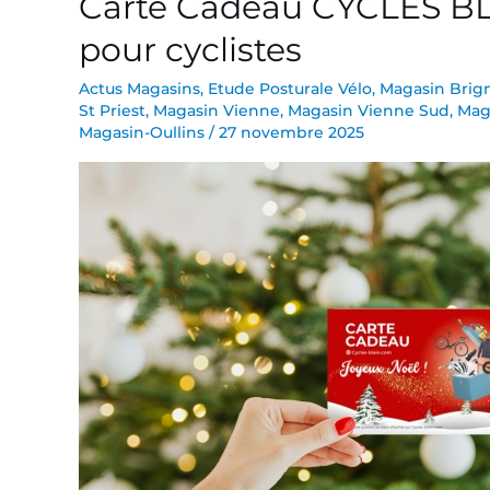
Carte Cadeau CYCLES BLA
Cadeau
pour cyclistes
CYCLES
BLAIN
Actus Magasins
,
Etude Posturale Vélo
,
Magasin Brign
St Priest
,
Magasin Vienne
,
Magasin Vienne Sud
,
Mag
:
Magasin-Oullins
/
27 novembre 2025
idée
cadeau
de
Noël
pour
cyclistes