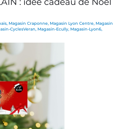
IN : idée cadeau de Noël
ais
,
Magasin Craponne
,
Magasin Lyon Centre
,
Magasin
asin-CyclesVeran
,
Magasin-Ecully
,
Magasin-Lyon6
,