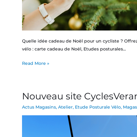
Quelle idée cadeau de Noël pour un cycliste ? Offr
vélo : carte cadeau de Noël, Etudes posturales…
Read More »
Nouveau site CyclesVeran
Nouveau
site
Actus Magasins
,
Atelier
,
Etude Posturale Vélo
,
Magas
CyclesVeran.fr