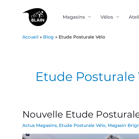
Aller
au
Magasins
Vélos
Atel
contenu
Accueil
Blog
Etude Posturale Vélo
Post
pagination
Etude Posturale 
Nouvelle Etude Postural
Nouvelle
Etude
Actus Magasins
,
Etude Posturale Vélo
,
Magasin Brign
Posturale
Vélos