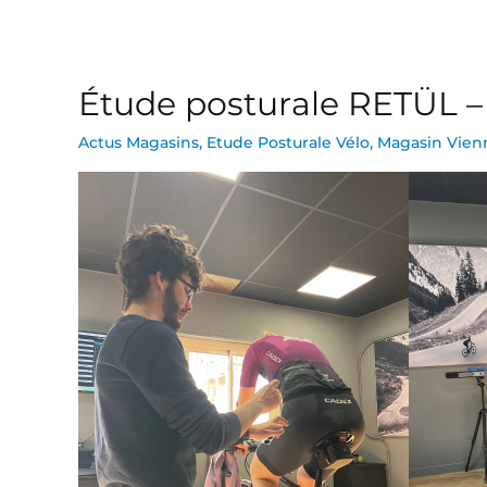
Étude posturale RETÜL 
Étude
posturale
Actus Magasins
,
Etude Posturale Vélo
,
Magasin Vien
RETÜL
–
VIENNE