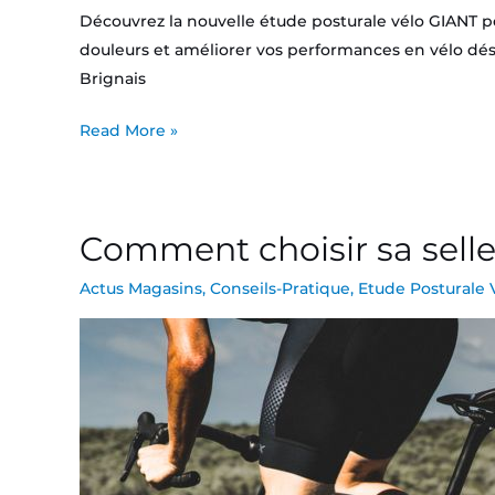
Découvrez la nouvelle étude posturale vélo GIANT pou
douleurs et améliorer vos performances en vélo dés
Brignais
Read More »
Comment choisir sa selle
Comment
choisir
Actus Magasins
,
Conseils-Pratique
,
Etude Posturale 
sa
selle
de
vélo
:
le
guide