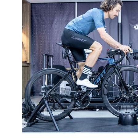
GIANT
sur
Lyon