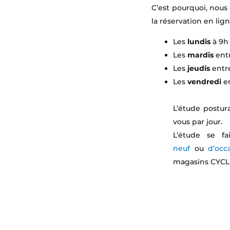
C’est pourquoi, nous
la réservation en lig
Les
lundis
à 9h 
Les
mardis
ent
Les
jeudis
entr
Les
vendredi
e
L’étude postur
vous par jour.
L’étude se f
neuf
ou
d’occ
magasins CYCL