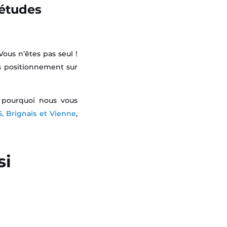
 études
ous n’êtes pas seul !
is positionnement sur
t pourquoi nous vous
, Brignais et Vienne
,
si