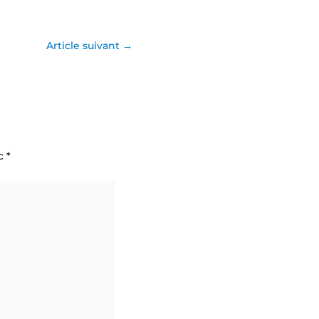
Article suivant
→
ec
*