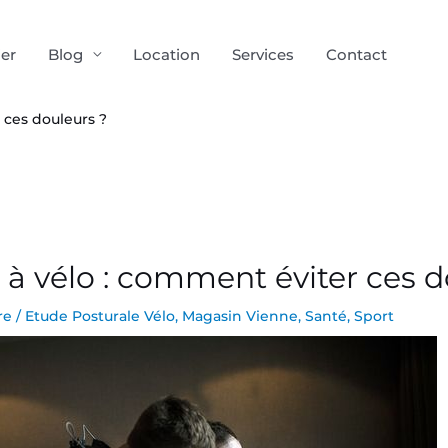
ier
Blog
Location
Services
Contact
 ces douleurs ?
 à vélo : comment éviter ces d
re
/
Etude Posturale Vélo
,
Magasin Vienne
,
Santé
,
Sport