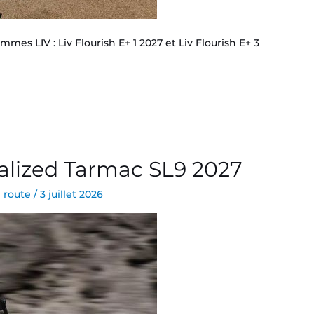
mes LIV : Liv Flourish E+ 1 2027 et Liv Flourish E+ 3
alized Tarmac SL9 2027
 route
/
3 juillet 2026