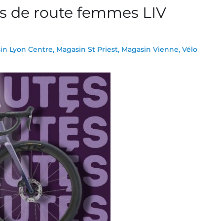
s de route femmes LIV
in Lyon Centre
,
Magasin St Priest
,
Magasin Vienne
,
Vélo