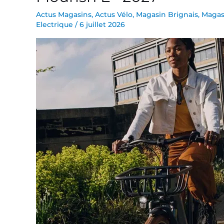
ville
Actus Magasins
,
Actus Vélo
,
Magasin Brignais
,
Magas
Electrique
/
6 juillet 2026
électriques
femmes
LIV
Flourish
E+
2027