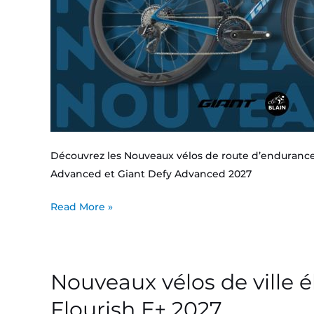
Découvrez les Nouveaux vélos de route d’endurance
Advanced et Giant Defy Advanced 2027
Read More »
Nouveaux vélos de ville 
Nouveaux
vélos
Flourish E+ 2027
de