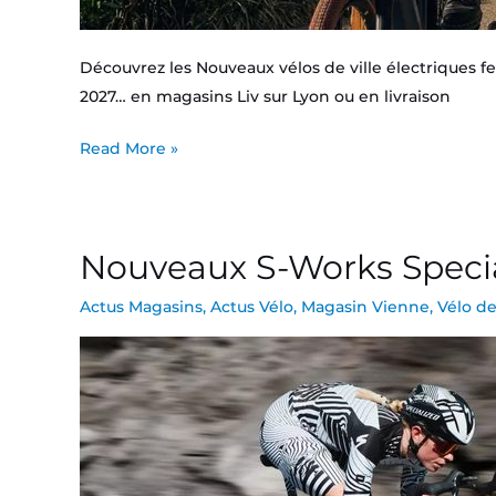
Découvrez les Nouveaux vélos de ville électriques fem
2027… en magasins Liv sur Lyon ou en livraison
Read More »
Nouveaux S-Works Speci
Nouveaux
S-
Actus Magasins
,
Actus Vélo
,
Magasin Vienne
,
Vélo de
Works
Specialized
Tarmac
SL9
2027