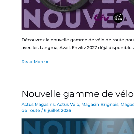
Découvrez la nouvelle gamme de vélo de route pour 
avec les Langma, Avail, Enviliv 2027 déjà disponibl
Read More »
Nouvelle gamme de vélo
Nouvelle
gamme
Actus Magasins
,
Actus Vélo
,
Magasin Brignais
,
Magas
de
de route
/
6 juillet 2026
vélos
de
route