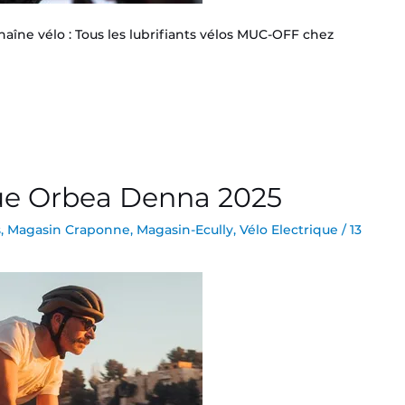
chaîne vélo : Tous les lubrifiants vélos MUC-OFF chez
que Orbea Denna 2025
s
,
Magasin Craponne
,
Magasin-Ecully
,
Vélo Electrique
/
13