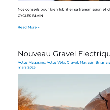
Nos conseils pour bien lubrifier sa transmission et 
CYCLES BLAIN
Read More »
Nouveau Gravel Electri
Nouveau
Gravel
Actus Magasins
,
Actus Vélo
,
Gravel
,
Magasin Brignai
Electrique
mars 2025
Orbea
Denna
2025