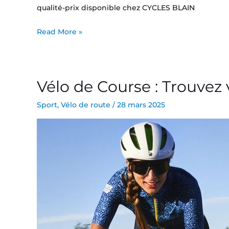
qualité-prix disponible chez CYCLES BLAIN
Read More »
Vélo de Course : Trouvez 
Vélo
de
Sport
,
Vélo de route
/
28 mars 2025
Course
:
Trouvez
votre
vélo
idéal