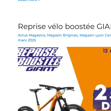
Reprise vélo boostée GIA
Reprise
vélo
Actus Magasins
,
Magasin Brignais
,
Magasin Lyon Ce
boostée
mars 2025
GIANT
!