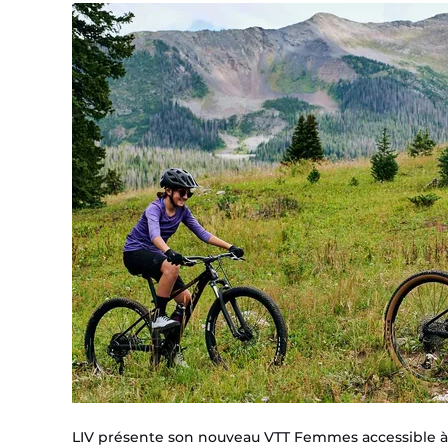
Liv
Tempt
2025
pour
toutes
LIV présente son nouveau VTT Femmes accessible à t