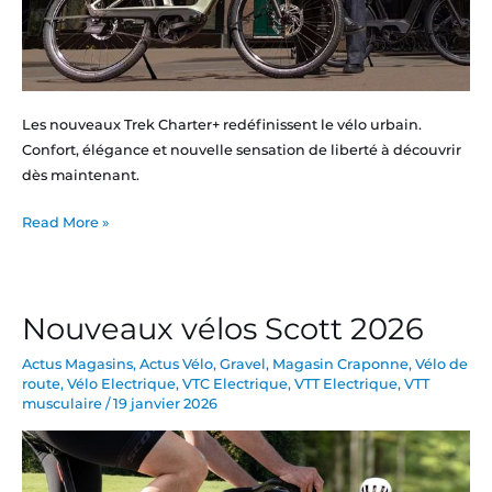
Les nouveaux Trek Charter+ redéfinissent le vélo urbain.
Confort, élégance et nouvelle sensation de liberté à découvrir
dès maintenant.
Read More »
Nouveaux vélos Scott 2026
Nouveaux
vélos
Actus Magasins
,
Actus Vélo
,
Gravel
,
Magasin Craponne
,
Vélo de
Scott
route
,
Vélo Electrique
,
VTC Electrique
,
VTT Electrique
,
VTT
2026
musculaire
/
19 janvier 2026