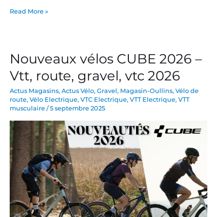
Read More »
Nouveaux vélos CUBE 2026 –
Nouveaux
vélos
Vtt, route, gravel, vtc 2026
CUBE
2026
Actus Magasins
,
Actus Vélo
,
Gravel
,
Magasin-Oullins
,
Vélo de
route
,
Vélo Electrique
,
VTC Electrique
,
VTT Electrique
,
VTT
–
musculaire
/
5 septembre 2025
Vtt,
route,
gravel,
vtc
2026