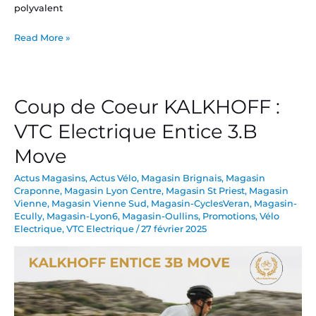
polyvalent
Read More »
Coup de Coeur KALKHOFF :
Coup
de
VTC Electrique Entice 3.B
Coeur
Move
KALKHOFF
:
Actus Magasins
,
Actus Vélo
,
Magasin Brignais
,
Magasin
VTC
Craponne
,
Magasin Lyon Centre
,
Magasin St Priest
,
Magasin
Electrique
Vienne
,
Magasin Vienne Sud
,
Magasin-CyclesVeran
,
Magasin-
Entice
Ecully
,
Magasin-Lyon6
,
Magasin-Oullins
,
Promotions
,
Vélo
Electrique
,
VTC Electrique
/
27 février 2025
3.B
Move