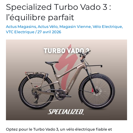
Specialized Turbo Vado 3 :
Specialized
Turbo
l’équilibre parfait
Vado
3
Actus Magasins
,
Actus Vélo
,
Magasin Vienne
,
Vélo Electrique
,
VTC Electrique
/
27 avril 2026
:
l’équilibre
parfait
Optez pour le Turbo Vado 3, un vélo électrique fiable et