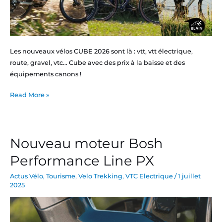
Les nouveaux vélos CUBE 2026 sont là : vtt, vtt électrique,
route, gravel, vtc… Cube avec des prix à la baisse et des
équipements canons !
Read More »
Nouveau moteur Bosh
Nouveau
moteur
Performance Line PX
Bosh
Performance
Actus Vélo
,
Tourisme
,
Velo Trekking
,
VTC Electrique
/
1 juillet
2025
Line
PX