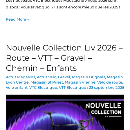
Les nouveaux VTC Electriques Moustache XRoad 2026 sont
dispos : Vous savez quoi ? ils sont encore mieux que les 2025 !
Read More »
Nouvelle Collection Liv 2026 –
Nouvelle
Collection
Route – VTT – Gravel –
Liv
Chemin – Enfants
2026
–
Actus Magasins
,
Actus Vélo
,
Gravel
,
Magasin Brignais
,
Magasin
Route
Lyon Centre
,
Magasin St Priest
,
Magasin Vienne
,
Vélo de route
,
–
Velo enfant
,
VTC Electrique
,
VTT Electrique
/
23 septembre 2025
VTT
–
Gravel
–
Chemin
–