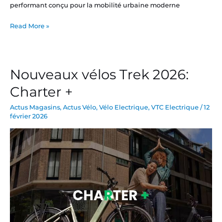
performant conçu pour la mobilité urbaine moderne
Read More »
Nouveaux vélos Trek 2026:
Nouveaux
vélos
Charter +
Trek
2026:
Actus Magasins
,
Actus Vélo
,
Vélo Electrique
,
VTC Electrique
/
12
février 2026
Charter
+