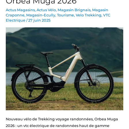
Orbea Muga 2026
de
trekking
Actus Magasins
,
Actus Vélo
,
Magasin Brignais
,
Magasin
Craponne
,
Magasin-Ecully
,
Tourisme
,
Velo Trekking
,
VTC
Orbea
Electrique
/
27 juin 2025
Muga
2026
Nouveau vélo de Trekking voyage randonnées, Orbea Muga
2026 : un vtc électrique de randonnées haut de gamme