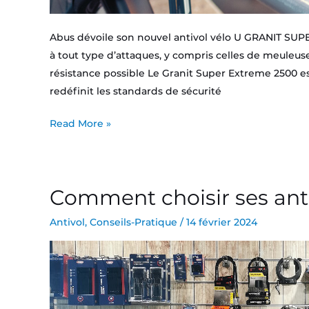
Abus dévoile son nouvel antivol vélo U GRANIT SUPER
à tout type d’attaques, y compris celles de meuleuses
résistance possible Le Granit Super Extreme 2500 e
redéfinit les standards de sécurité
Read More »
Comment choisir ses anti
Comment
choisir
Antivol
,
Conseils-Pratique
/
14 février 2024
ses
antivols
vélo
en
2026