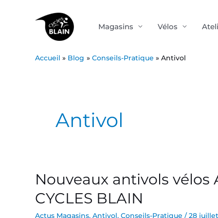
Aller
au
Magasins
Vélos
Atel
contenu
Accueil
Blog
Conseils-Pratique
Antivol
Antivol
Nouveaux antivols vélos
Nouveaux
antivols
CYCLES BLAIN
vélos
AUVRAY
Actus Magasins
,
Antivol
,
Conseils-Pratique
/
28 juille