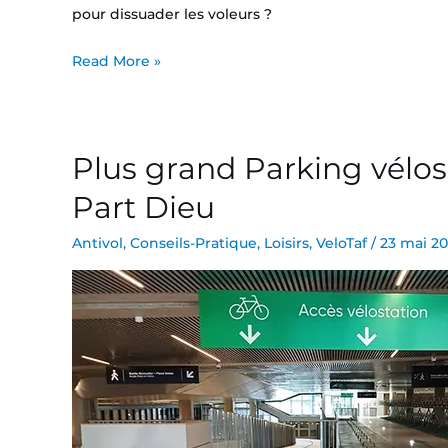
pour dissuader les voleurs ?
Read More »
Plus grand Parking vélos
Plus
grand
Part Dieu
Parking
vélos
Antivol
,
Conseils-Pratique
,
Loisirs
,
VeloTaf
/
23 mai 2
sécurisé
de
France
à
Lyon
Part
Dieu