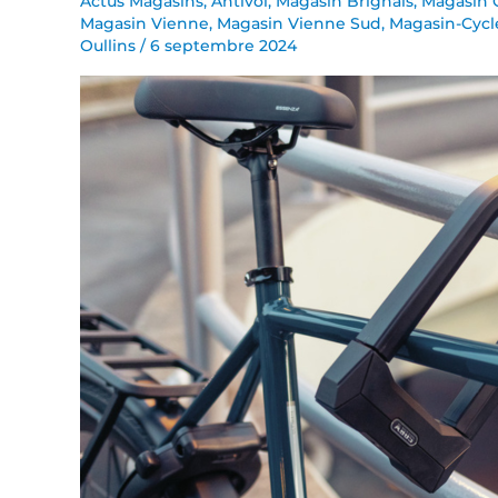
Actus Magasins
,
Antivol
,
Magasin Brignais
,
Magasin 
Magasin Vienne
,
Magasin Vienne Sud
,
Magasin-Cycl
GRANIT
Oullins
/
6 septembre 2024
SUPER
EXTREME
2500