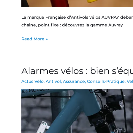
La marque Française d’Antivols vélos AUVRAY débarq
chaîne, point fixe : découvrez la gamme Auvray
Read More »
Alarmes vélos : bien s’équ
Alarmes
vélos
Actus Vélo
,
Antivol
,
Assurance
,
Conseils-Pratique
,
Ve
:
bien
s’équiper
contre
le
vol
de