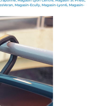
Craponne
,
Magasin Lyon Centre
,
Magasin St Priest
,
esVeran
,
Magasin-Ecully
,
Magasin-Lyon6
,
Magasin-