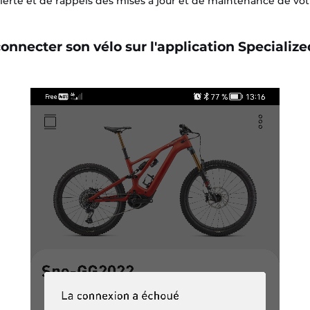
erte et de rappels des mises à jour et de maintenance de votr
onnecter son vélo sur l'application Specializ