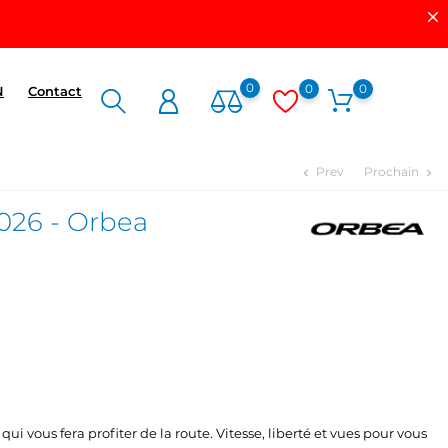
0
0
0
N
Contact
Prev
Prochain
chevron_left
chevron_right
026 - Orbea
qui vous fera profiter de la route. Vitesse, liberté et vues pour vous