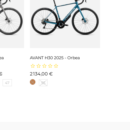
ea
AVANT H30 2025 - Orbea
ase
Prix
Prix
€
2 134,00 €
47
55