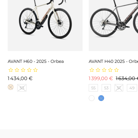
AVANT H60 - 2025 - Orbea
AVANT H40 2025 - Orb
Prix
Prix de b
1 434,00 €
1 399,00 €
1 634,00 
53
55
53
51
49