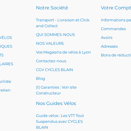
Notre Société
Votre Comp
Transport - Livraison et Click
Informations pe
and Collect
Commandes
QUI SOMMES-NOUS
VÉLOS
Avoirs
NOS VALEURS
RIQUES
Adresses
Vos Magasins de vélos à Lyon
TS
Bons de réduct
Contactez-nous
LAIRES
CGV CYCLES BLAIN
Blog
cliste
(1) Garanties : Voir site
retien
Constructeur
Nos Guides Vélos
Guide vélos : Les VTT Tout
Suspendus avec CYCLES
BLAIN