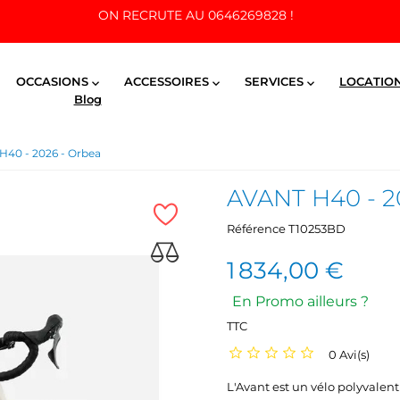
ON RECRUTE AU 0646269828 !
OCCASIONS
ACCESSOIRES
SERVICES
LOCATIO



Blog
40 - 2026 - Orbea
AVANT H40 - 2
Référence
T10253BD
1 834,00 €
En Promo ailleurs ?
TTC
0 Avi(s)
L'Avant est un vélo polyvalent 