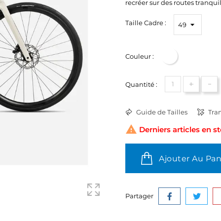
recréer sur des routes tranquil
Taille Cadre :
Couleur :
Blanc
+
-
Quantité :
Guide de Tailles
Tran

Derniers articles en s
Ajouter Au Pan
Partager