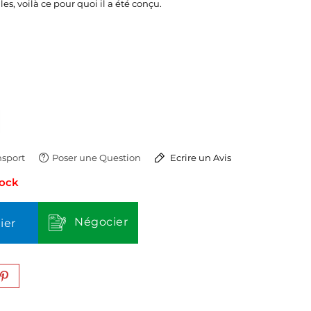
les, voilà ce pour quoi il a été conçu.
sport
Poser une Question
Ecrire un Avis
tock
Négocier
ier