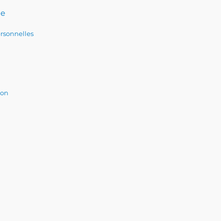
te
rsonnelles
ion