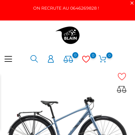
ON RECRUTE AU 0646269828 !
0
0
0