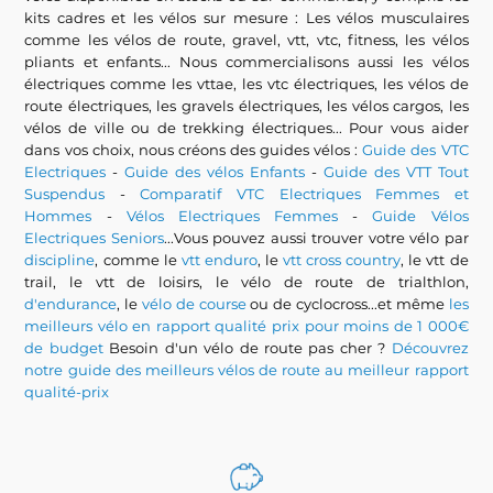
kits cadres et les vélos sur mesure : Les vélos musculaires
comme les vélos de route, gravel, vtt, vtc, fitness, les vélos
pliants et enfants... Nous commercialisons aussi les vélos
électriques comme les vttae, les vtc électriques, les vélos de
route électriques, les gravels électriques, les vélos cargos, les
vélos de ville ou de trekking électriques... Pour vous aider
dans vos choix, nous créons des guides vélos :
Guide des VTC
Electriques
-
Guide des vélos Enfants
-
Guide des VTT Tout
Suspendus
-
Comparatif VTC Electriques Femmes et
Hommes
-
Vélos Electriques Femmes
-
Guide Vélos
Electriques Seniors
...Vous pouvez aussi trouver votre vélo par
discipline
, comme le
vtt enduro
, le
vtt cross country
, le vtt de
trail, le vtt de loisirs, le vélo de route de trialthlon,
d'endurance
, le
vélo de course
ou de cyclocross...et même
les
meilleurs vélo en rapport qualité prix pour moins de 1 000€
de budget
Besoin d'un vélo de route pas cher ?
Découvrez
notre guide des meilleurs vélos de route au meilleur rapport
qualité-prix