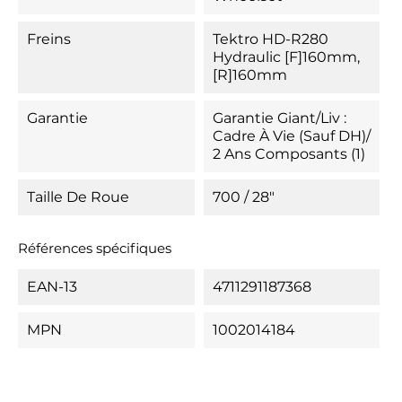
Freins
Tektro HD-R280
Hydraulic [F]160mm,
[R]160mm
Garantie
Garantie Giant/Liv :
Cadre À Vie (sauf DH)/
2 Ans Composants (1)
Taille De Roue
700 / 28"
Références spécifiques
EAN-13
4711291187368
MPN
1002014184