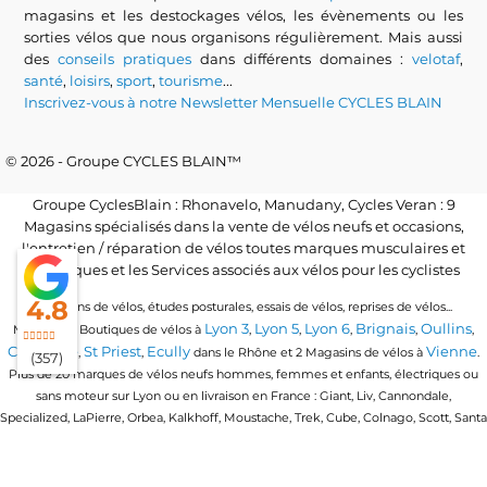
magasins et les destockages vélos, les évènements ou les
sorties vélos que nous organisons régulièrement. Mais aussi
des
conseils pratiques
dans différents domaines :
velotaf
,
santé
,
loisirs
,
sport
,
tourisme
...
Inscrivez-vous à notre Newsletter Mensuelle CYCLES BLAIN
© 2026 - Groupe CYCLES BLAIN™
Groupe CyclesBlain : Rhonavelo, Manudany, Cycles Veran : 9
Magasins spécialisés dans la vente de vélos neufs et occasions,
l'entretien / réparation de vélos toutes marques musculaires et
électriques et les Services associés aux vélos pour les cyclistes
4.8
Locations de vélos, études posturales, essais de vélos, reprises de vélos...
Lyon 3
Lyon 5
Lyon 6
Brignais
Oullins
Magasins / Boutiques de vélos à
,
,
,
,
,
Craponne
St Priest
Ecully
Vienne
,
,
dans le Rhône et 2 Magasins de vélos à
.
(357)
Plus de 20 marques de vélos neufs hommes, femmes et enfants, électriques ou
sans moteur sur Lyon ou en livraison en France : Giant, Liv, Cannondale,
Specialized, LaPierre, Orbea, Kalkhoff, Moustache, Trek, Cube, Colnago, Scott, Santa
Cruz, Granville, Urban Arrow, Momentum, Cervelo, Electra, Veloe, Eovolt, Time,
Winora, Ridley, Brompton, Polygon, Amflow, Uto, Conway...
Trouvez votre vélo quel que soit votre discipline de vélo : vélo de route, vtt, vtc,