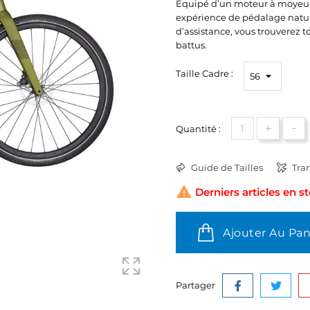
Équipé d’un moteur à moyeu M
expérience de pédalage nature
d’assistance, vous trouverez t
battus.
Taille Cadre :
+
-
Quantité :
Guide de Tailles
Tran

Derniers articles en s
Ajouter Au Pan
Partager