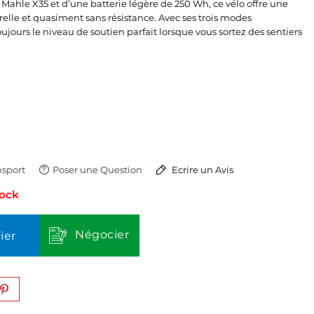
ahle X35 et d’une batterie légère de 250 Wh, ce vélo offre une
lle et quasiment sans résistance. Avec ses trois modes
oujours le niveau de soutien parfait lorsque vous sortez des sentiers
sport
Poser une Question
Ecrire un Avis
tock
Négocier
ier