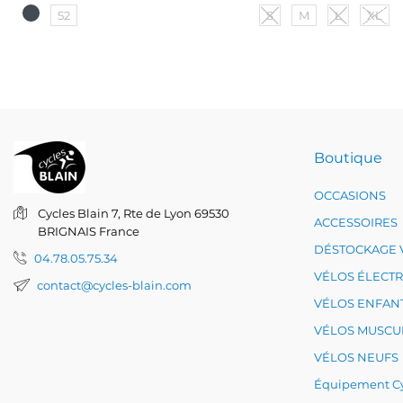
52
S
M
L
XL
Boutique
OCCASIONS
Cycles Blain
7, Rte de Lyon
69530
ACCESSOIRES
BRIGNAIS
France
DÉSTOCKAGE 
04.78.05.75.34
VÉLOS ÉLECT
contact@cycles-blain.com
VÉLOS ENFAN
VÉLOS MUSCU
VÉLOS NEUFS
Équipement Cy