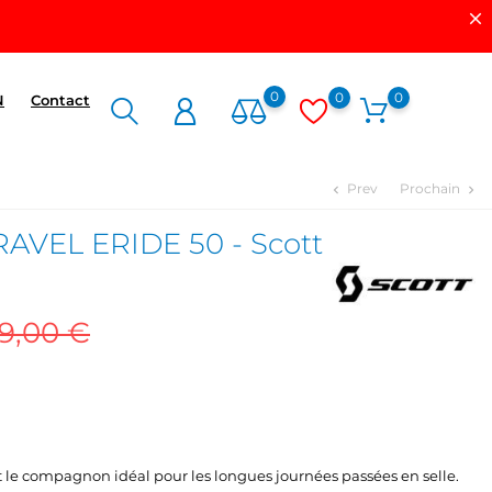
0
0
0
N
Contact
Prev
Prochain
chevron_left
chevron_right
VEL ERIDE 50 - Scott
99,00 €
 le compagnon idéal pour les longues journées passées en selle.