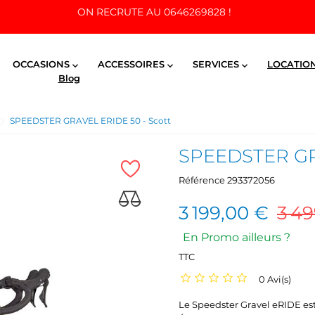
ON RECRUTE AU 0646269828 !
OCCASIONS
ACCESSOIRES
SERVICES
LOCATIO



Blog
SPEEDSTER GRAVEL ERIDE 50 - Scott
SPEEDSTER GRA
Référence
293372056
3 199,00 €
3 4
En Promo ailleurs ?
TTC
0 Avi(s)
Le Speedster Gravel eRIDE est