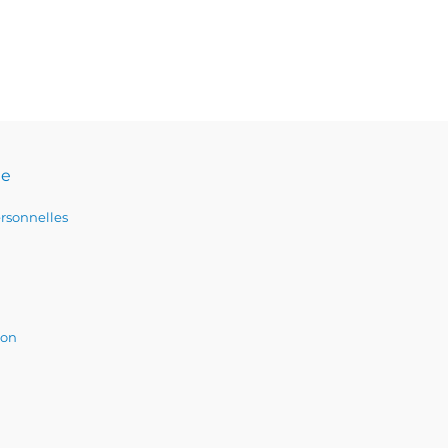
te
rsonnelles
ion