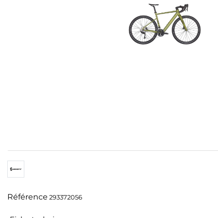
Référence
293372056