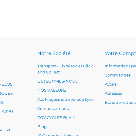
Notre Société
Votre Comp
Transport - Livraison et Click
Informations pe
and Collect
Commandes
QUI SOMMES-NOUS
VÉLOS
Avoirs
NOS VALEURS
RIQUES
Adresses
Vos Magasins de vélos à Lyon
TS
Bons de réduct
Contactez-nous
LAIRES
CGV CYCLES BLAIN
Blog
cliste
(1) Garanties : Voir site