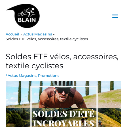
Aller
Main
au
Menu
contenu
Accueil
Actus Magasins
Soldes ETE vélos, accessoires, textile cyclistes
Post
navigation
Soldes ETE vélos, accessoires,
textile cyclistes
/
Actus Magasins
,
Promotions