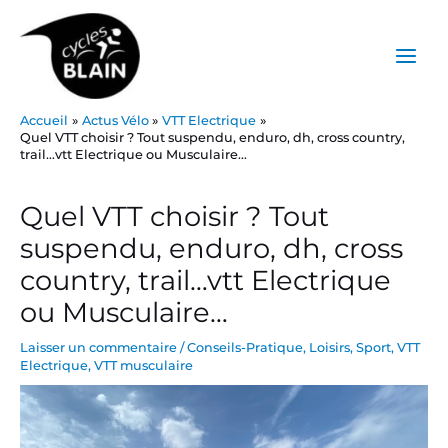
Aller
Main
au
Menu
contenu
Accueil
Actus Vélo
VTT Electrique
Quel VTT choisir ? Tout suspendu, enduro, dh, cross country,
trail…vtt Electrique ou Musculaire…
Post
navigation
Quel VTT choisir ? Tout
suspendu, enduro, dh, cross
country, trail…vtt Electrique
ou Musculaire…
Laisser un commentaire
/
Conseils-Pratique
,
Loisirs
,
Sport
,
VTT
Electrique
,
VTT musculaire