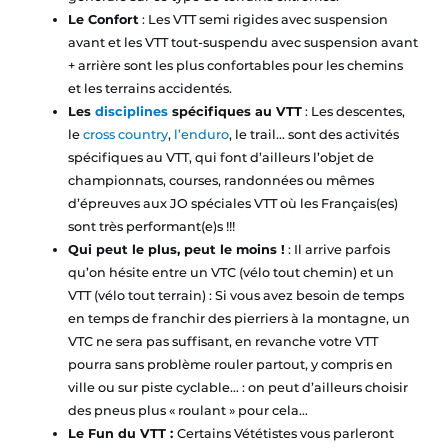
Le Confort
: Les VTT semi rigides avec suspension
avant et les VTT tout-suspendu avec suspension avant
+ arrière sont les plus confortables pour les chemins
et les terrains accidentés.
Les
disciplines
spécifiques au VTT
: Les descentes,
le
cross country
,
l’enduro
, le trail… sont des activités
spécifiques au VTT, qui font d’ailleurs l’objet de
championnats, courses, randonnées ou mêmes
d’épreuves aux JO spéciales VTT où les Français(es)
sont très performant(e)s !!!
Qui peut le plus, peut le moins !
: Il arrive parfois
qu’on hésite entre un VTC (vélo tout chemin) et un
VTT (vélo tout terrain) : Si vous avez besoin de temps
en temps de franchir des pierriers à la montagne, un
VTC ne sera pas suffisant, en revanche votre VTT
pourra sans problème rouler partout, y compris en
ville ou sur piste cyclable… : on peut d’ailleurs choisir
des pneus plus « roulant » pour cela…
Le Fun du VTT :
Certains Vététistes vous parleront