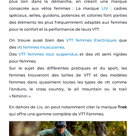
plus loin dans la démarche, en créant une marque
consacrée aux vélos femmes : La marque
LIV
: cadres
spéciaux, selles, guidons, potences et colories font parties
des éléments les plus fréquemment adaptés aux femmes
pour le confort et la performance de leurs VTT.
On trouve aussi bien des
VTT femmes Electriques
que
des
vtt femmes musculaires
.
Des
VTT femmes tout suspendus
et des vtt semi rigides
pour femmes.
Sur le sujet des différentes pratiques et du sport, les
femmes trouveront des tailles de VTT et des modèles
femmes dans quasiment toutes les types de vtt comme
l’enduro, le cross country, le all mountain ou le trail
« féminin ».
En dehors de Liv, on peut notamment citer la marque
Trek
qui offre une gamme complète de VTT Femmes.