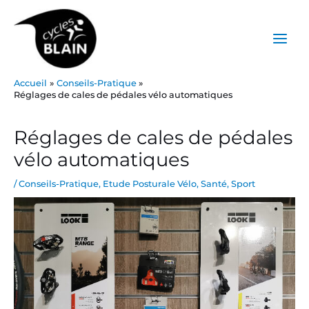
Aller
Main
au
Menu
contenu
Accueil
Conseils-Pratique
Réglages de cales de pédales vélo automatiques
Post
navigation
Réglages de cales de pédales
vélo automatiques
/
Conseils-Pratique
,
Etude Posturale Vélo
,
Santé
,
Sport