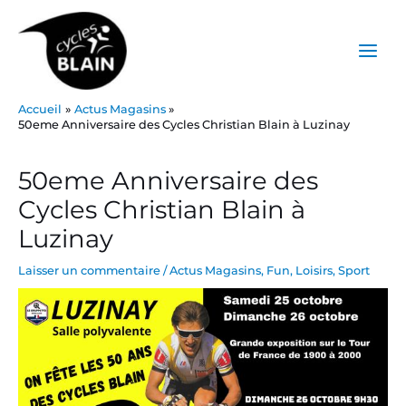
Aller
Main
au
Menu
contenu
Accueil
Actus Magasins
50eme Anniversaire des Cycles Christian Blain à Luzinay
Post
navigation
50eme Anniversaire des
Cycles Christian Blain à
Luzinay
Laisser un commentaire
/
Actus Magasins
,
Fun
,
Loisirs
,
Sport