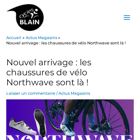
Aller
Main
au
Menu
contenu
Accueil
Actus Magasins
Nouvel arrivage : les chaussures de vélo Northwave sont là !
Post
navigation
Nouvel arrivage : les
chaussures de vélo
Northwave sont là !
Laisser un commentaire
/
Actus Magasins