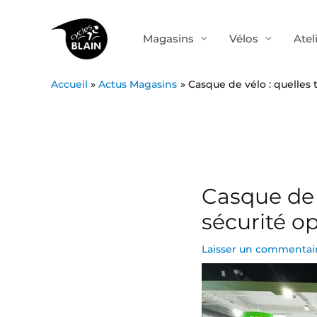
Aller
au
Magasins
Vélos
Atel
contenu
Accueil
Actus Magasins
Casque de vélo : quelles
Post
navigation
Casque de 
sécurité o
Laisser un commentai