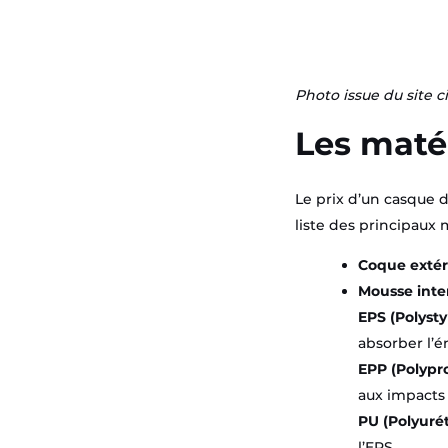
Photo issue du site c
Les maté
Le prix d’un casque d
liste des principaux m
Coque extér
Mousse inte
EPS (Polyst
absorber l’é
EPP (Polypr
aux impacts
PU (Polyuré
l’EPS.