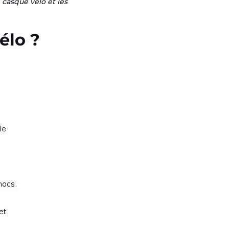
 casque vélo et les
élo ?