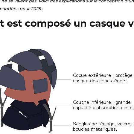
 ne se valent pas. Voici des explications sur la conception d’un
andées pour 2025 :
est composé un casque v