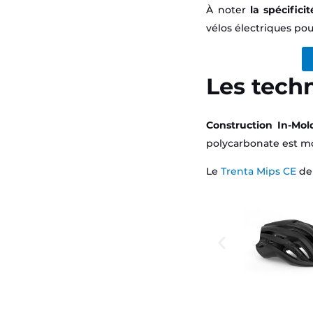
À noter
la spécific
vélos électriques po
Les techn
Construction In-Mol
polycarbonate est mo
Le
Trenta Mips CE
de 