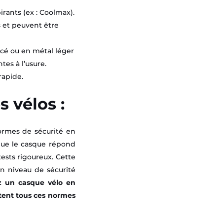
rants (ex : Coolmax).
 et peuvent être
rcé ou en métal léger
tes à l’usure.
rapide.
 vélos :
normes de sécurité en
que le casque répond
ests rigoureux. Cette
un niveau de sécurité
ez un casque vélo en
tent tous ces normes