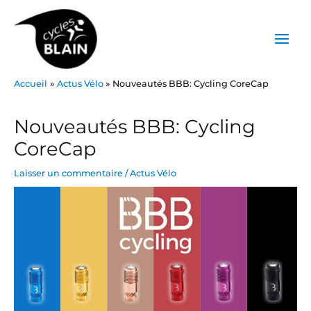
Aller
Main
au
Menu
contenu
Accueil
Actus Vélo
Nouveautés BBB: Cycling CoreCap
Post
navigation
Nouveautés BBB: Cycling
CoreCap
Laisser un commentaire
/
Actus Vélo