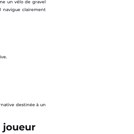
me un vélo de gravel
l navigue clairement
ive.
ernative destinée à un
 joueur