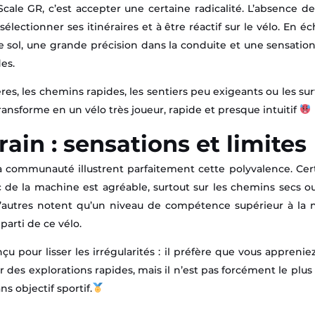
Scale GR, c’est accepter une certaine radicalité. L’absence d
 sélectionner ses itinéraires et à être réactif sur le vélo. En 
le sol, une grande précision dans la conduite et une sensatio
es.
ières, les chemins rapides, les sentiers peu exigeants ou les sur
 transforme en un vélo très joueur, rapide et presque intuitif
rrain : sensations et limites
la communauté illustrent parfaitement cette polyvalence. Cer
c de la machine est agréable, surtout sur les chemins secs ou
 d’autres notent qu’un niveau de compétence supérieur à la 
 parti de ce vélo.
çu pour lisser les irrégularités : il préfère que vous appreniez
 des explorations rapides, mais il n’est pas forcément le plu
s objectif sportif.