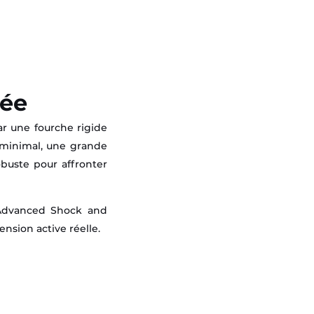
mée
r une fourche rigide
s minimal, une grande
obuste pour affronter
’Advanced Shock and
nsion active réelle.