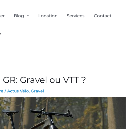
ier
Blog
Location
Services
Contact
?
e GR: Gravel ou VTT ?
re
/
Actus Vélo
,
Gravel