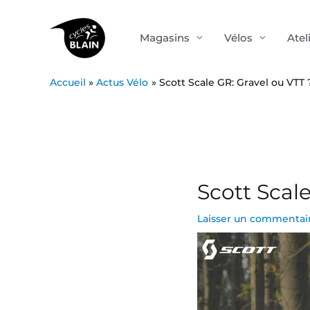
Aller
au
Magasins
Vélos
Atel
contenu
Accueil
Actus Vélo
Scott Scale GR: Gravel ou VTT 
Post
navigation
Scott Scal
Laisser un commentai