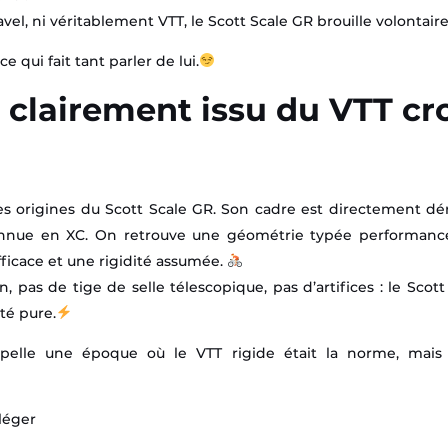
el, ni véritablement VTT, le Scott Scale GR brouille volontair
e qui fait tant parler de lui.
clairement issu du VTT cr
es origines du Scott Scale GR. Son cadre est directement dé
onnue en XC. On retrouve une géométrie typée performance,
fficace et une rigidité assumée.
n, pas de tige de selle télescopique, pas d’artifices : le Scot
ité pure.
pelle une époque où le VTT rigide était la norme, mais
léger