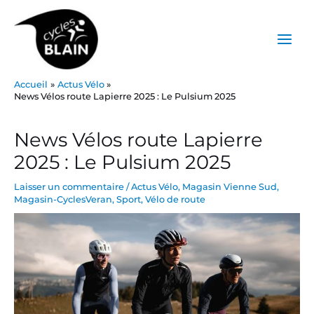
Aller
Main
au
Menu
contenu
Accueil
Actus Vélo
News Vélos route Lapierre 2025 : Le Pulsium 2025
Post
navigation
News Vélos route Lapierre
2025 : Le Pulsium 2025
Laisser un commentaire
/
Actus Vélo
,
Magasin Vienne Sud
,
Magasin-CyclesVeran
,
Sport
,
Vélo de route