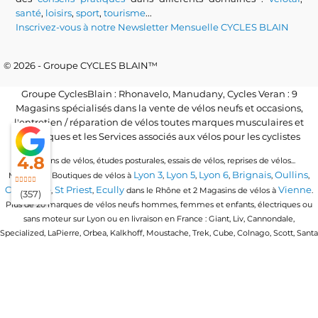
santé
,
loisirs
,
sport
,
tourisme
...
Inscrivez-vous à notre Newsletter Mensuelle CYCLES BLAIN
© 2026 - Groupe CYCLES BLAIN™
Groupe CyclesBlain : Rhonavelo, Manudany, Cycles Veran : 9
Magasins spécialisés dans la vente de vélos neufs et occasions,
l'entretien / réparation de vélos toutes marques musculaires et
électriques et les Services associés aux vélos pour les cyclistes
4.8
Locations de vélos, études posturales, essais de vélos, reprises de vélos...
Lyon 3
Lyon 5
Lyon 6
Brignais
Oullins
Magasins / Boutiques de vélos à
,
,
,
,
,
Craponne
St Priest
Ecully
Vienne
,
,
dans le Rhône et 2 Magasins de vélos à
.
(357)
Plus de 20 marques de vélos neufs hommes, femmes et enfants, électriques ou
sans moteur sur Lyon ou en livraison en France : Giant, Liv, Cannondale,
Specialized, LaPierre, Orbea, Kalkhoff, Moustache, Trek, Cube, Colnago, Scott, Santa
Cruz, Granville, Urban Arrow, Momentum, Cervelo, Electra, Veloe, Eovolt, Time,
Winora, Ridley, Brompton, Polygon, Amflow, Uto, Conway...
Trouvez votre vélo quel que soit votre discipline de vélo : vélo de route, vtt, vtc,
gravel, vélo de ville urbain, vélo pliant ou compact, vélo cargo ou longtail, vélo
enfants en 16 pouces, 20 pouces et 24 pouces, vtt tout suspendu, vtt semi rigide, vtt