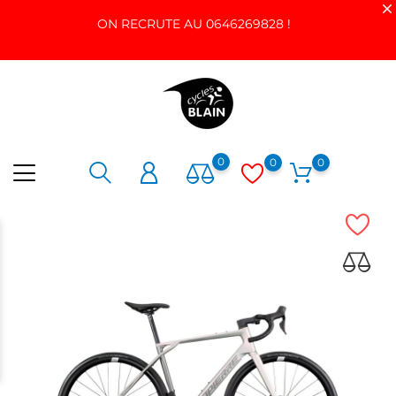
ON RECRUTE AU 0646269828 !
0
0
0