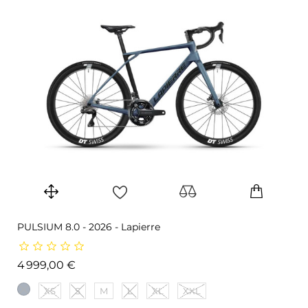
PULSIUM 8.0 - 2026 - Lapierre
Prix
4 999,00 €
XS
S
M
L
XL
XXL