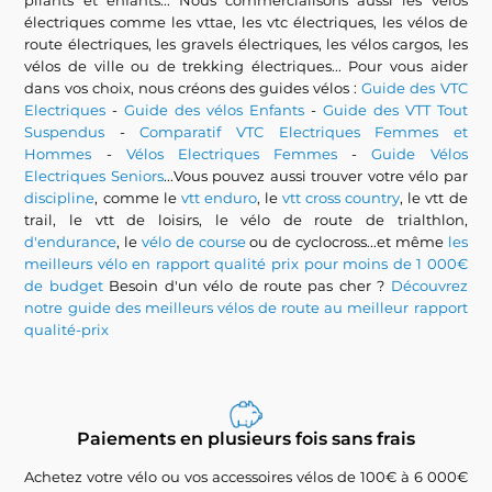
pliants et enfants... Nous commercialisons aussi les vélos
électriques comme les vttae, les vtc électriques, les vélos de
route électriques, les gravels électriques, les vélos cargos, les
vélos de ville ou de trekking électriques... Pour vous aider
dans vos choix, nous créons des guides vélos :
Guide des VTC
Electriques
-
Guide des vélos Enfants
-
Guide des VTT Tout
Suspendus
-
Comparatif VTC Electriques Femmes et
Hommes
-
Vélos Electriques Femmes
-
Guide Vélos
Electriques Seniors
...Vous pouvez aussi trouver votre vélo par
discipline
, comme le
vtt enduro
, le
vtt cross country
, le vtt de
trail, le vtt de loisirs, le vélo de route de trialthlon,
d'endurance
, le
vélo de course
ou de cyclocross...et même
les
meilleurs vélo en rapport qualité prix pour moins de 1 000€
de budget
Besoin d'un vélo de route pas cher ?
Découvrez
notre guide des meilleurs vélos de route au meilleur rapport
qualité-prix
Paiements en plusieurs fois sans frais
Achetez votre vélo ou vos accessoires vélos de 100€ à 6 000€