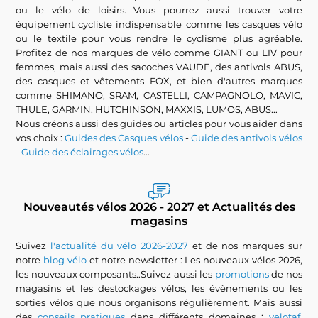
ou le vélo de loisirs. Vous pourrez aussi trouver votre
équipement cycliste indispensable comme les casques vélo
ou le textile pour vous rendre le cyclisme plus agréable.
Profitez de nos marques de vélo comme GIANT ou LIV pour
femmes, mais aussi des sacoches VAUDE, des antivols ABUS,
des casques et vêtements FOX, et bien d'autres marques
comme SHIMANO, SRAM, CASTELLI, CAMPAGNOLO, MAVIC,
THULE, GARMIN, HUTCHINSON, MAXXIS, LUMOS, ABUS...
Nous créons aussi des guides ou articles pour vous aider dans
vos choix :
Guides des Casques vélos
-
Guide des antivols vélos
-
Guide des éclairages vélos
...
Nouveautés vélos 2026 - 2027 et Actualités des
magasins
Suivez
l'actualité du vélo 2026-2027
et de nos marques sur
notre
blog vélo
et notre newsletter : Les nouveaux vélos 2026,
les nouveaux composants..Suivez aussi les
promotions
de nos
magasins et les destockages vélos, les évènements ou les
sorties vélos que nous organisons régulièrement. Mais aussi
des
conseils pratiques
dans différents domaines :
velotaf
,