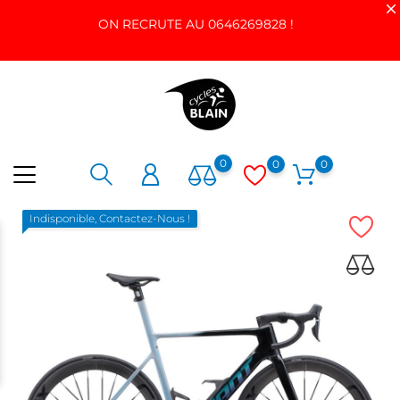
ON RECRUTE AU 0646269828 !
0
0
0
Indisponible, Contactez-Nous !