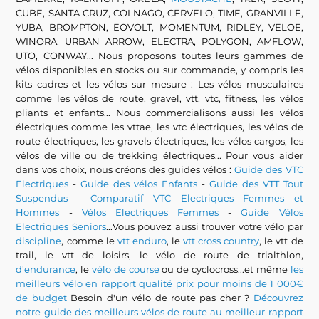
CUBE, SANTA CRUZ, COLNAGO, CERVELO, TIME, GRANVILLE,
YUBA, BROMPTON, EOVOLT, MOMENTUM, RIDLEY, VELOE,
WINORA, URBAN ARROW, ELECTRA, POLYGON, AMFLOW,
UTO, CONWAY... Nous proposons toutes leurs gammes de
vélos disponibles en stocks ou sur commande, y compris les
kits cadres et les vélos sur mesure : Les vélos musculaires
comme les vélos de route, gravel, vtt, vtc, fitness, les vélos
pliants et enfants... Nous commercialisons aussi les vélos
électriques comme les vttae, les vtc électriques, les vélos de
route électriques, les gravels électriques, les vélos cargos, les
vélos de ville ou de trekking électriques... Pour vous aider
dans vos choix, nous créons des guides vélos :
Guide des VTC
Electriques
-
Guide des vélos Enfants
-
Guide des VTT Tout
Suspendus
-
Comparatif VTC Electriques Femmes et
Hommes
-
Vélos Electriques Femmes
-
Guide Vélos
Electriques Seniors
...Vous pouvez aussi trouver votre vélo par
discipline
, comme le
vtt enduro
, le
vtt cross country
, le vtt de
trail, le vtt de loisirs, le vélo de route de trialthlon,
d'endurance
, le
vélo de course
ou de cyclocross...et même
les
meilleurs vélo en rapport qualité prix pour moins de 1 000€
de budget
Besoin d'un vélo de route pas cher ?
Découvrez
notre guide des meilleurs vélos de route au meilleur rapport