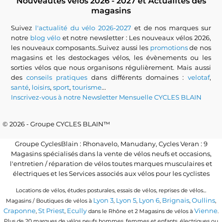
Nouveautés vélos 2026 - 2027 et Actualités des
magasins
Suivez
l'actualité du vélo 2026-2027
et de nos marques sur
notre
blog vélo
et notre newsletter : Les nouveaux vélos 2026,
les nouveaux composants..Suivez aussi les
promotions
de nos
magasins et les destockages vélos, les évènements ou les
sorties vélos que nous organisons régulièrement. Mais aussi
des
conseils pratiques
dans différents domaines :
velotaf
,
santé
,
loisirs
,
sport
,
tourisme
...
Inscrivez-vous à notre Newsletter Mensuelle CYCLES BLAIN
© 2026 - Groupe CYCLES BLAIN™
Groupe CyclesBlain : Rhonavelo, Manudany, Cycles Veran : 9
Magasins spécialisés dans la vente de vélos neufs et occasions,
l'entretien / réparation de vélos toutes marques musculaires et
électriques et les Services associés aux vélos pour les cyclistes
Locations de vélos, études posturales, essais de vélos, reprises de vélos...
Lyon 3
Lyon 5
Lyon 6
Brignais
Oullins
Magasins / Boutiques de vélos à
,
,
,
,
,
Craponne
St Priest
Ecully
Vienne
,
,
dans le Rhône et 2 Magasins de vélos à
.
Plus de 20 marques de vélos neufs hommes, femmes et enfants, électriques ou