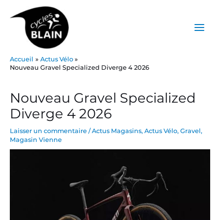
Aller
Main
au
Menu
contenu
Accueil
Actus Vélo
Nouveau Gravel Specialized Diverge 4 2026
Post
navigation
Nouveau Gravel Specialized
Diverge 4 2026
Laisser un commentaire
/
Actus Magasins
,
Actus Vélo
,
Gravel
,
Magasin Vienne