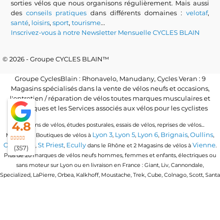
sorties vélos que nous organisons régulièrement. Mais aussi
des
conseils pratiques
dans différents domaines :
velotaf
,
santé
,
loisirs
,
sport
,
tourisme
...
Inscrivez-vous à notre Newsletter Mensuelle CYCLES BLAIN
© 2026 - Groupe CYCLES BLAIN™
Groupe CyclesBlain : Rhonavelo, Manudany, Cycles Veran : 9
Magasins spécialisés dans la vente de vélos neufs et occasions,
l'entretien / réparation de vélos toutes marques musculaires et
électriques et les Services associés aux vélos pour les cyclistes
4.8
Locations de vélos, études posturales, essais de vélos, reprises de vélos...
Lyon 3
Lyon 5
Lyon 6
Brignais
Oullins
Magasins / Boutiques de vélos à
,
,
,
,
,
Craponne
St Priest
Ecully
Vienne
,
,
dans le Rhône et 2 Magasins de vélos à
.
(357)
Plus de 20 marques de vélos neufs hommes, femmes et enfants, électriques ou
sans moteur sur Lyon ou en livraison en France : Giant, Liv, Cannondale,
Specialized, LaPierre, Orbea, Kalkhoff, Moustache, Trek, Cube, Colnago, Scott, Santa
Cruz, Granville, Urban Arrow, Momentum, Cervelo, Electra, Veloe, Eovolt, Time,
Winora, Ridley, Brompton, Polygon, Amflow, Uto, Conway...
Trouvez votre vélo quel que soit votre discipline de vélo : vélo de route, vtt, vtc,
gravel, vélo de ville urbain, vélo pliant ou compact, vélo cargo ou longtail, vélo