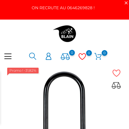
ON RECRUTE AU 0646269828 !
0
0
0
Promo !
-31,82%