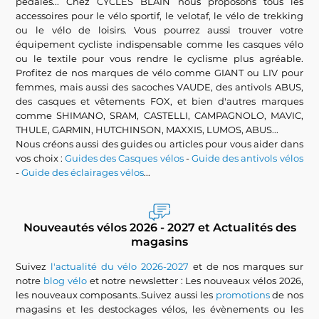
pédales... Chez CYCLES BLAIN nous proposons tous les
accessoires pour le vélo sportif, le velotaf, le vélo de trekking
ou le vélo de loisirs. Vous pourrez aussi trouver votre
équipement cycliste indispensable comme les casques vélo
ou le textile pour vous rendre le cyclisme plus agréable.
Profitez de nos marques de vélo comme GIANT ou LIV pour
femmes, mais aussi des sacoches VAUDE, des antivols ABUS,
des casques et vêtements FOX, et bien d'autres marques
comme SHIMANO, SRAM, CASTELLI, CAMPAGNOLO, MAVIC,
THULE, GARMIN, HUTCHINSON, MAXXIS, LUMOS, ABUS...
Nous créons aussi des guides ou articles pour vous aider dans
vos choix :
Guides des Casques vélos
-
Guide des antivols vélos
-
Guide des éclairages vélos
...
Nouveautés vélos 2026 - 2027 et Actualités des
magasins
Suivez
l'actualité du vélo 2026-2027
et de nos marques sur
notre
blog vélo
et notre newsletter : Les nouveaux vélos 2026,
les nouveaux composants..Suivez aussi les
promotions
de nos
magasins et les destockages vélos, les évènements ou les