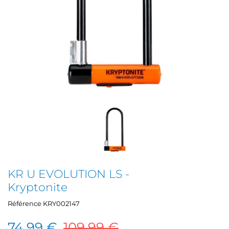
KR U EVOLUTION LS -
Kryptonite
Référence
KRY002147
74,99 €
109,99 €