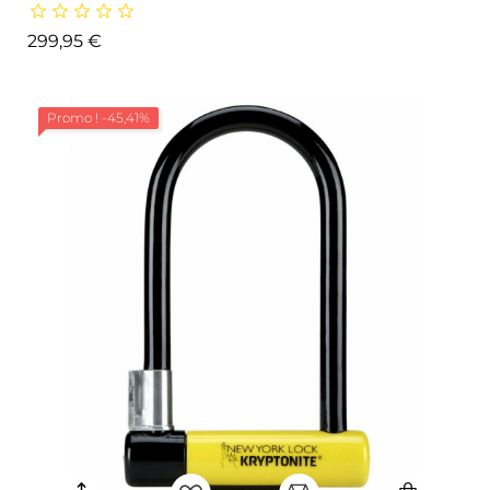
Prix
299,95 €
Promo !
-45,41%