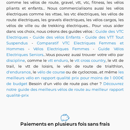
comme les vélos de route, gravel, vtt, vtc, fitness, les vélos
pliants et enfants... Nous commercialisons aussi les vélos
électriques comme les vttae, les vtc électriques, les vélos de
route électriques, les gravels électriques, les vélos cargos, les
vélos de ville ou de trekking électriques... Pour vous aider
dans vos choix, nous créons des guides vélos :
Guide des VTC
Electriques
-
Guide des vélos Enfants
-
Guide des VTT Tout
Suspendus
-
Comparatif VTC Electriques Femmes et
Hommes
-
Vélos Electriques Femmes
-
Guide Vélos
Electriques Seniors
...Vous pouvez aussi trouver votre vélo par
discipline
, comme le
vtt enduro
, le
vtt cross country
, le vtt de
trail, le vtt de loisirs, le vélo de route de trialthlon,
d'endurance
, le
vélo de course
ou de cyclocross...et même
les
meilleurs vélo en rapport qualité prix pour moins de 1 000€
de budget
Besoin d'un vélo de route pas cher ?
Découvrez
notre guide des meilleurs vélos de route au meilleur rapport
qualité-prix
Paiements en plusieurs fois sans frais