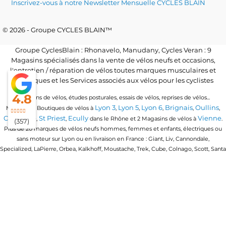
Inscrivez-vous à notre Newsletter Mensuelle CYCLES BLAIN
© 2026 - Groupe CYCLES BLAIN™
Groupe CyclesBlain : Rhonavelo, Manudany, Cycles Veran : 9
Magasins spécialisés dans la vente de vélos neufs et occasions,
l'entretien / réparation de vélos toutes marques musculaires et
électriques et les Services associés aux vélos pour les cyclistes
4.8
Locations de vélos, études posturales, essais de vélos, reprises de vélos...
Lyon 3
Lyon 5
Lyon 6
Brignais
Oullins
Magasins / Boutiques de vélos à
,
,
,
,
,
Craponne
St Priest
Ecully
Vienne
,
,
dans le Rhône et 2 Magasins de vélos à
.
(357)
Plus de 20 marques de vélos neufs hommes, femmes et enfants, électriques ou
sans moteur sur Lyon ou en livraison en France : Giant, Liv, Cannondale,
Specialized, LaPierre, Orbea, Kalkhoff, Moustache, Trek, Cube, Colnago, Scott, Santa
Cruz, Granville, Urban Arrow, Momentum, Cervelo, Electra, Veloe, Eovolt, Time,
Winora, Ridley, Brompton, Polygon, Amflow, Uto, Conway...
Trouvez votre vélo quel que soit votre discipline de vélo : vélo de route, vtt, vtc,
gravel, vélo de ville urbain, vélo pliant ou compact, vélo cargo ou longtail, vélo
enfants en 16 pouces, 20 pouces et 24 pouces, vtt tout suspendu, vtt semi rigide, vtt
électrique, vtt enduro, vtt cross country, vtt trail, vtt all mountain, vélo ballades &
vélo de triathlon
loisirs, vélo de route endurance, vélo de course,