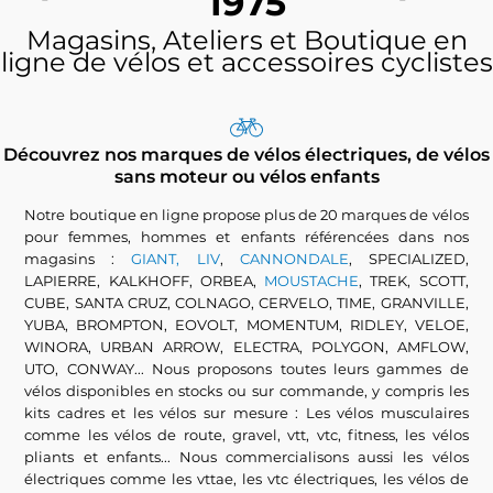
1975
Magasins, Ateliers et Boutique en
ligne de vélos et accessoires cyclistes
Découvrez nos marques de vélos électriques, de vélos
sans moteur ou vélos enfants
Notre boutique en ligne propose plus de 20 marques de vélos
pour femmes, hommes et enfants référencées dans nos
magasins :
GIANT, LIV
,
CANNONDALE
, SPECIALIZED,
LAPIERRE, KALKHOFF, ORBEA,
MOUSTACHE
, TREK, SCOTT,
CUBE, SANTA CRUZ, COLNAGO, CERVELO, TIME, GRANVILLE,
YUBA, BROMPTON, EOVOLT, MOMENTUM, RIDLEY, VELOE,
WINORA, URBAN ARROW, ELECTRA, POLYGON, AMFLOW,
UTO, CONWAY... Nous proposons toutes leurs gammes de
vélos disponibles en stocks ou sur commande, y compris les
kits cadres et les vélos sur mesure : Les vélos musculaires
comme les vélos de route, gravel, vtt, vtc, fitness, les vélos
pliants et enfants... Nous commercialisons aussi les vélos
électriques comme les vttae, les vtc électriques, les vélos de