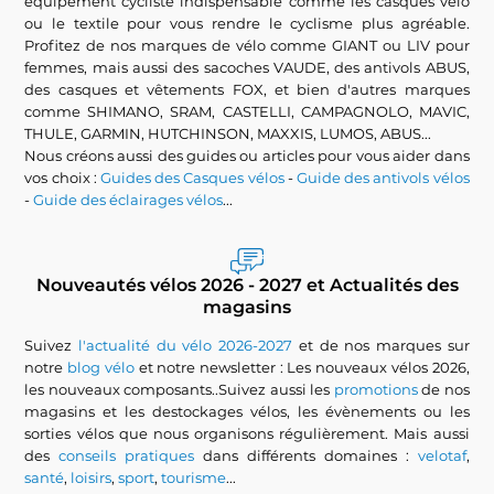
équipement cycliste indispensable comme les casques vélo
ou le textile pour vous rendre le cyclisme plus agréable.
Profitez de nos marques de vélo comme GIANT ou LIV pour
femmes, mais aussi des sacoches VAUDE, des antivols ABUS,
des casques et vêtements FOX, et bien d'autres marques
comme SHIMANO, SRAM, CASTELLI, CAMPAGNOLO, MAVIC,
THULE, GARMIN, HUTCHINSON, MAXXIS, LUMOS, ABUS...
Nous créons aussi des guides ou articles pour vous aider dans
vos choix :
Guides des Casques vélos
-
Guide des antivols vélos
-
Guide des éclairages vélos
...
Nouveautés vélos 2026 - 2027 et Actualités des
magasins
Suivez
l'actualité du vélo 2026-2027
et de nos marques sur
notre
blog vélo
et notre newsletter : Les nouveaux vélos 2026,
les nouveaux composants..Suivez aussi les
promotions
de nos
magasins et les destockages vélos, les évènements ou les
sorties vélos que nous organisons régulièrement. Mais aussi
des
conseils pratiques
dans différents domaines :
velotaf
,
santé
,
loisirs
,
sport
,
tourisme
...