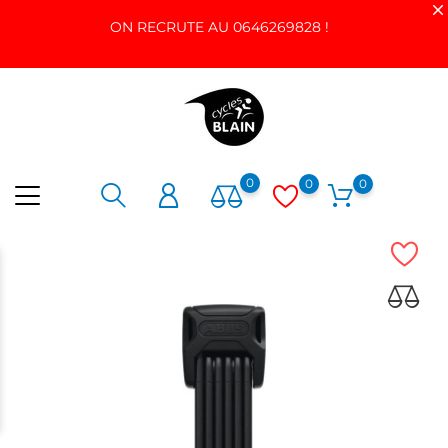
ON RECRUTE AU 0646269828 !
0
0
0