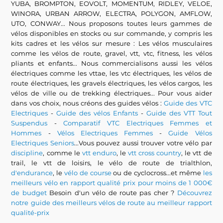
YUBA, BROMPTON, EOVOLT, MOMENTUM, RIDLEY, VELOE,
WINORA, URBAN ARROW, ELECTRA, POLYGON, AMFLOW,
UTO, CONWAY... Nous proposons toutes leurs gammes de
vélos disponibles en stocks ou sur commande, y compris les
kits cadres et les vélos sur mesure : Les vélos musculaires
comme les vélos de route, gravel, vtt, vtc, fitness, les vélos
pliants et enfants... Nous commercialisons aussi les vélos
électriques comme les vttae, les vtc électriques, les vélos de
route électriques, les gravels électriques, les vélos cargos, les
vélos de ville ou de trekking électriques... Pour vous aider
dans vos choix, nous créons des guides vélos :
Guide des VTC
Electriques
-
Guide des vélos Enfants
-
Guide des VTT Tout
Suspendus
-
Comparatif VTC Electriques Femmes et
Hommes
-
Vélos Electriques Femmes
-
Guide Vélos
Electriques Seniors
...Vous pouvez aussi trouver votre vélo par
discipline
, comme le
vtt enduro
, le
vtt cross country
, le vtt de
trail, le vtt de loisirs, le vélo de route de trialthlon,
d'endurance
, le
vélo de course
ou de cyclocross...et même
les
meilleurs vélo en rapport qualité prix pour moins de 1 000€
de budget
Besoin d'un vélo de route pas cher ?
Découvrez
notre guide des meilleurs vélos de route au meilleur rapport
qualité-prix