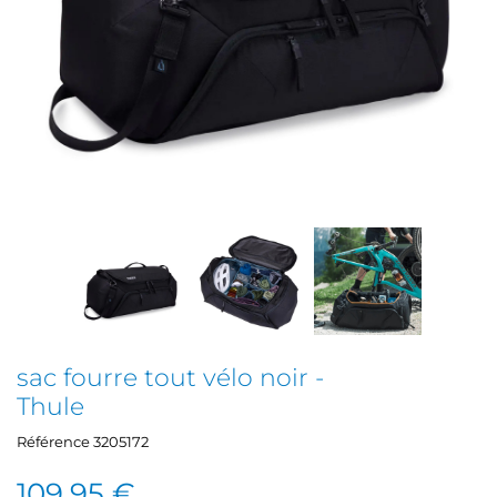
sac fourre tout vélo noir -
Thule
Référence
3205172
109,95 €