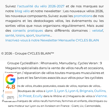
Suivez
l'actualité du vélo 2026-2027
et de nos marques sur
notre
blog vélo
et notre newsletter : Les nouveaux vélos 2026,
les nouveaux composants..Suivez aussi les
promotions
de nos
magasins et les destockages vélos, les évènements ou les
sorties vélos que nous organisons régulièrement. Mais aussi
des
conseils pratiques
dans différents domaines :
velotaf
,
santé
,
loisirs
,
sport
,
tourisme
...
Inscrivez-vous à notre Newsletter Mensuelle CYCLES BLAIN
© 2026 - Groupe CYCLES BLAIN™
Groupe CyclesBlain : Rhonavelo, Manudany, Cycles Veran : 9
Magasins spécialisés dans la vente de vélos neufs et occasions,
l'entretien / réparation de vélos toutes marques musculaires et
électriques et les Services associés aux vélos pour les cyclistes
4.8
Locations de vélos, études posturales, essais de vélos, reprises de vélos...
Lyon 3
Lyon 5
Lyon 6
Brignais
Oullins
Magasins / Boutiques de vélos à
,
,
,
,
,
Craponne
St Priest
Ecully
Vienne
,
,
dans le Rhône et 2 Magasins de vélos à
.
(357)
Plus de 20 marques de vélos neufs hommes, femmes et enfants, électriques ou
sans moteur sur Lyon ou en livraison en France : Giant, Liv, Cannondale,