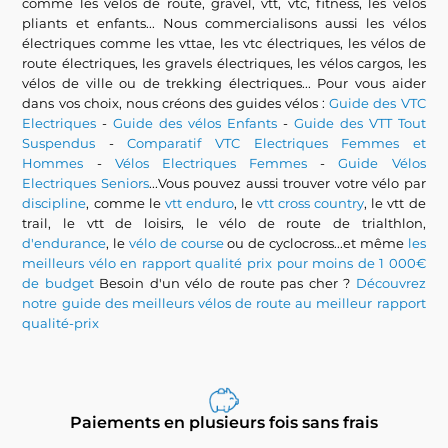
comme les vélos de route, gravel, vtt, vtc, fitness, les vélos
pliants et enfants... Nous commercialisons aussi les vélos
électriques comme les vttae, les vtc électriques, les vélos de
route électriques, les gravels électriques, les vélos cargos, les
vélos de ville ou de trekking électriques... Pour vous aider
dans vos choix, nous créons des guides vélos :
Guide des VTC
Electriques
-
Guide des vélos Enfants
-
Guide des VTT Tout
Suspendus
-
Comparatif VTC Electriques Femmes et
Hommes
-
Vélos Electriques Femmes
-
Guide Vélos
Electriques Seniors
...Vous pouvez aussi trouver votre vélo par
discipline
, comme le
vtt enduro
, le
vtt cross country
, le vtt de
trail, le vtt de loisirs, le vélo de route de trialthlon,
d'endurance
, le
vélo de course
ou de cyclocross...et même
les
meilleurs vélo en rapport qualité prix pour moins de 1 000€
de budget
Besoin d'un vélo de route pas cher ?
Découvrez
notre guide des meilleurs vélos de route au meilleur rapport
qualité-prix
Paiements en plusieurs fois sans frais