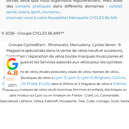
sorties vélos que nous organisons régulièrement. Mais aussi
des
conseils pratiques
dans différents domaines :
velotaf
,
santé
,
loisirs
,
sport
,
tourisme
...
Inscrivez-vous à notre Newsletter Mensuelle CYCLES BLAIN
© 2026 - Groupe CYCLES BLAIN™
Groupe CyclesBlain : Rhonavelo, Manudany, Cycles Veran : 9
Magasins spécialisés dans la vente de vélos neufs et occasions,
l'entretien / réparation de vélos toutes marques musculaires et
électriques et les Services associés aux vélos pour les cyclistes
4.8
Locations de vélos, études posturales, essais de vélos, reprises de vélos...
Lyon 3
Lyon 5
Lyon 6
Brignais
Oullins
Magasins / Boutiques de vélos à
,
,
,
,
,
Craponne
St Priest
Ecully
Vienne
,
,
dans le Rhône et 2 Magasins de vélos à
.
(357)
Plus de 20 marques de vélos neufs hommes, femmes et enfants, électriques ou
sans moteur sur Lyon ou en livraison en France : Giant, Liv, Cannondale,
Specialized, LaPierre, Orbea, Kalkhoff, Moustache, Trek, Cube, Colnago, Scott, Santa
Cruz, Granville, Urban Arrow, Momentum, Cervelo, Electra, Veloe, Eovolt, Time,
Winora, Ridley, Brompton, Polygon, Amflow, Uto, Conway...
Trouvez votre vélo quel que soit votre discipline de vélo : vélo de route, vtt, vtc,
gravel, vélo de ville urbain, vélo pliant ou compact, vélo cargo ou longtail, vélo