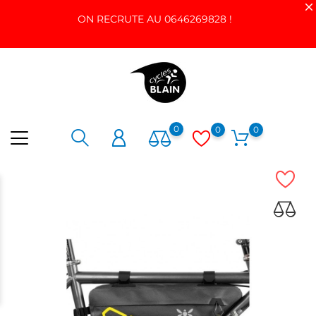
ON RECRUTE AU 0646269828 !
0
0
0