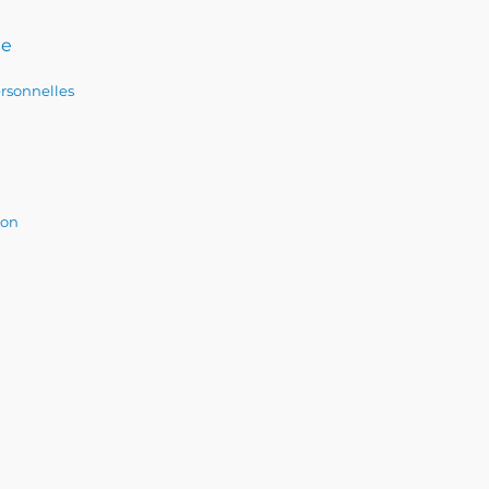
te
rsonnelles
ion