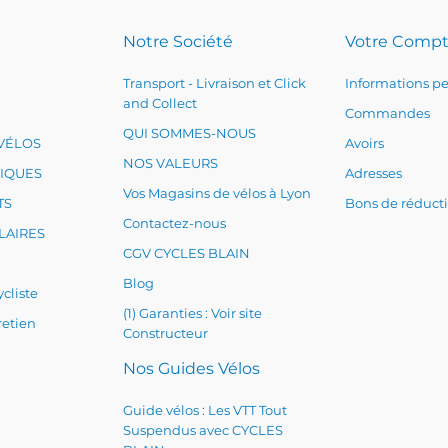
Notre Société
Votre Comp
Transport - Livraison et Click
Informations pe
and Collect
Commandes
QUI SOMMES-NOUS
VÉLOS
Avoirs
NOS VALEURS
RIQUES
Adresses
Vos Magasins de vélos à Lyon
TS
Bons de réduct
Contactez-nous
LAIRES
CGV CYCLES BLAIN
Blog
cliste
(1) Garanties : Voir site
retien
Constructeur
Nos Guides Vélos
Guide vélos : Les VTT Tout
Suspendus avec CYCLES