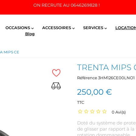
ON RECRUTE AU 0646269828 !
OCCASIONS
ACCESSOIRES
SERVICES
LOCATIO



Blog
A MIPS CE
TRENTA MIPS 
Référence
3HM126CE00LNO1
250,00 €
TTC
0 Avi(s)
Doté du système de prote
de glisser par rapport à la
rotation dommageable.