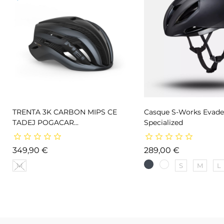
TRENTA 3K CARBON MIPS CE
Casque S-Works Evade 
TADEJ POGACAR...
Specialized
Prix
Prix
349,90 €
289,00 €
M
S
M
L