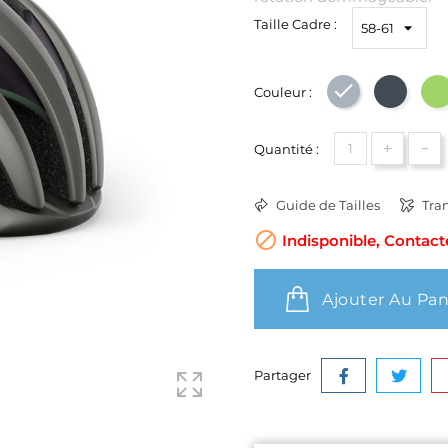
Taille Cadre :
Couleur :
Gris
Noir
+
-
Quantité :
Guide de Tailles
Tran

Indisponible, Contact
Ajouter Au Pan
Partager