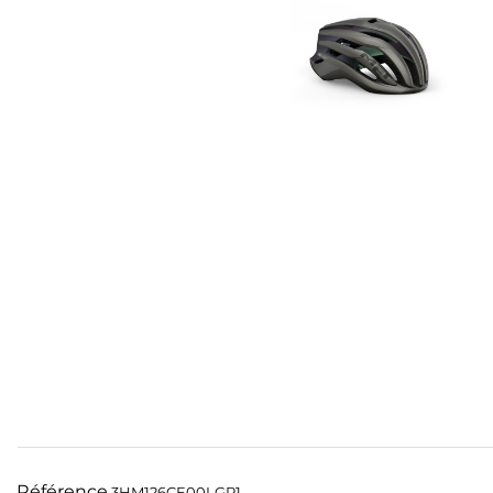
Référence
3HM126CE00LGR1