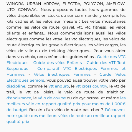
WINORA, URBAN ARROW, ELECTRA, POLYGON, AMFLOW,
UTO, CONWAY... Nous proposons toutes leurs gammes de
vélos disponibles en stocks ou sur commande, y compris les
kits cadres et les vélos sur mesure : Les vélos musculaires
comme les vélos de route, gravel, vtt, vtc, fitness, les vélos
pliants et enfants... Nous commercialisons aussi les vélos
électriques comme les vttae, les vtc électriques, les vélos de
route électriques, les gravels électriques, les vélos cargos, les
vélos de ville ou de trekking électriques... Pour vous aider
dans vos choix, nous créons des guides vélos :
Guide des VTC
Electriques
-
Guide des vélos Enfants
-
Guide des VTT Tout
Suspendus
-
Comparatif VTC Electriques Femmes et
Hommes
-
Vélos Electriques Femmes
-
Guide Vélos
Electriques Seniors
...Vous pouvez aussi trouver votre vélo par
discipline
, comme le
vtt enduro
, le
vtt cross country
, le vtt de
trail, le vtt de loisirs, le vélo de route de trialthlon,
d'endurance
, le
vélo de course
ou de cyclocross...et même
les
meilleurs vélo en rapport qualité prix pour moins de 1 000€
de budget
Besoin d'un vélo de route pas cher ?
Découvrez
notre guide des meilleurs vélos de route au meilleur rapport
qualité-prix