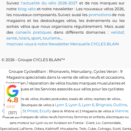
Suivez
l'actualité du vélo 2026-2027
et de nos marques sur
notre
blog vélo
et notre newsletter : Les nouveaux vélos 2026,
les nouveaux composants..Suivez aussi les
promotions
de nos
magasins et les destockages vélos, les évènements ou les
sorties vélos que nous organisons régulièrement. Mais aussi
des
conseils pratiques
dans différents domaines :
velotaf
,
santé
,
loisirs
,
sport
,
tourisme
...
Inscrivez-vous à notre Newsletter Mensuelle CYCLES BLAIN
© 2026 - Groupe CYCLES BLAIN™
Groupe CyclesBlain : Rhonavelo, Manudany, Cycles Veran : 9
Magasins spécialisés dans la vente de vélos neufs et occasions,
l'entretien / réparation de vélos toutes marques musculaires et
électriques et les Services associés aux vélos pour les cyclistes
4.8
Locations de vélos, études posturales, essais de vélos, reprises de vélos...
Lyon 3
Lyon 5
Lyon 6
Brignais
Oullins
Magasins / Boutiques de vélos à
,
,
,
,
,
Craponne
St Priest
Ecully
Vienne
,
,
dans le Rhône et 2 Magasins de vélos à
.
(357)
Plus de 20 marques de vélos neufs hommes, femmes et enfants, électriques ou
sans moteur sur Lyon ou en livraison en France : Giant, Liv, Cannondale,
Specialized, LaPierre, Orbea, Kalkhoff, Moustache, Trek, Cube, Colnago, Scott, Santa