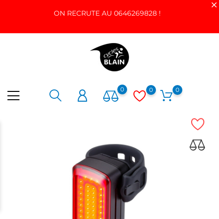
ON RECRUTE AU 0646269828 !
0
0
0