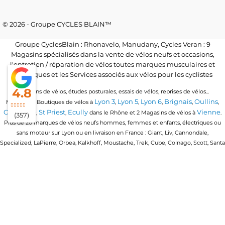
© 2026 - Groupe CYCLES BLAIN™
Groupe CyclesBlain : Rhonavelo, Manudany, Cycles Veran : 9
Magasins spécialisés dans la vente de vélos neufs et occasions,
l'entretien / réparation de vélos toutes marques musculaires et
électriques et les Services associés aux vélos pour les cyclistes
4.8
Locations de vélos, études posturales, essais de vélos, reprises de vélos...
Lyon 3
Lyon 5
Lyon 6
Brignais
Oullins
Magasins / Boutiques de vélos à
,
,
,
,
,
Craponne
St Priest
Ecully
Vienne
,
,
dans le Rhône et 2 Magasins de vélos à
.
(357)
Plus de 20 marques de vélos neufs hommes, femmes et enfants, électriques ou
sans moteur sur Lyon ou en livraison en France : Giant, Liv, Cannondale,
Specialized, LaPierre, Orbea, Kalkhoff, Moustache, Trek, Cube, Colnago, Scott, Santa
Cruz, Granville, Urban Arrow, Momentum, Cervelo, Electra, Veloe, Eovolt, Time,
Winora, Ridley, Brompton, Polygon, Amflow, Uto, Conway...
Trouvez votre vélo quel que soit votre discipline de vélo : vélo de route, vtt, vtc,
gravel, vélo de ville urbain, vélo pliant ou compact, vélo cargo ou longtail, vélo
enfants en 16 pouces, 20 pouces et 24 pouces, vtt tout suspendu, vtt semi rigide, vtt
électrique, vtt enduro, vtt cross country, vtt trail, vtt all mountain, vélo ballades &
vélo de triathlon
loisirs, vélo de route endurance, vélo de course,