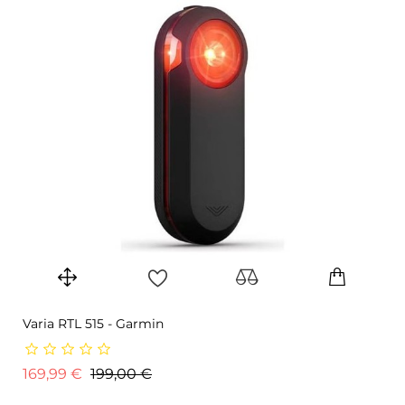
Varia RTL 515 - Garmin
Prix de base
Prix
169,99 €
199,00 €