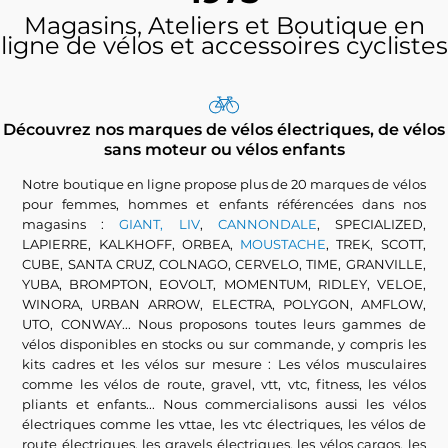
Magasins, Ateliers et Boutique en
ligne de vélos et accessoires cyclistes
Découvrez nos marques de vélos électriques, de vélos
sans moteur ou vélos enfants
Notre boutique en ligne propose plus de 20 marques de vélos
pour femmes, hommes et enfants référencées dans nos
magasins :
GIANT, LIV
,
CANNONDALE
, SPECIALIZED,
LAPIERRE, KALKHOFF, ORBEA,
MOUSTACHE
, TREK, SCOTT,
CUBE, SANTA CRUZ, COLNAGO, CERVELO, TIME, GRANVILLE,
YUBA, BROMPTON, EOVOLT, MOMENTUM, RIDLEY, VELOE,
WINORA, URBAN ARROW, ELECTRA, POLYGON, AMFLOW,
UTO, CONWAY... Nous proposons toutes leurs gammes de
vélos disponibles en stocks ou sur commande, y compris les
kits cadres et les vélos sur mesure : Les vélos musculaires
comme les vélos de route, gravel, vtt, vtc, fitness, les vélos
pliants et enfants... Nous commercialisons aussi les vélos
électriques comme les vttae, les vtc électriques, les vélos de
route électriques, les gravels électriques, les vélos cargos, les