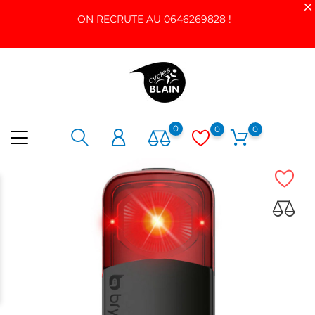
ON RECRUTE AU 0646269828 !
0
0
0