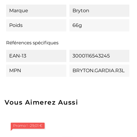
Marque
Bryton
Poids
66g
Références spécifiques
EAN-13
3000116543245
MPN
BRYTON.GARDIA.R3L
Vous Aimerez Aussi
Promo !
-29,01 €