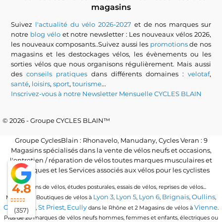
magasins
Suivez
l'actualité du vélo 2026-2027
et de nos marques sur
notre
blog vélo
et notre newsletter : Les nouveaux vélos 2026,
les nouveaux composants..Suivez aussi les
promotions
de nos
magasins et les destockages vélos, les évènements ou les
sorties vélos que nous organisons régulièrement. Mais aussi
des
conseils pratiques
dans différents domaines :
velotaf
,
santé
,
loisirs
,
sport
,
tourisme
...
Inscrivez-vous à notre Newsletter Mensuelle CYCLES BLAIN
© 2026 - Groupe CYCLES BLAIN™
Groupe CyclesBlain : Rhonavelo, Manudany, Cycles Veran : 9
Magasins spécialisés dans la vente de vélos neufs et occasions,
l'entretien / réparation de vélos toutes marques musculaires et
électriques et les Services associés aux vélos pour les cyclistes
4.8
Locations de vélos, études posturales, essais de vélos, reprises de vélos...
Lyon 3
Lyon 5
Lyon 6
Brignais
Oullins
Magasins / Boutiques de vélos à
,
,
,
,
,
Craponne
St Priest
Ecully
Vienne
,
,
dans le Rhône et 2 Magasins de vélos à
.
(357)
Plus de 20 marques de vélos neufs hommes, femmes et enfants, électriques ou