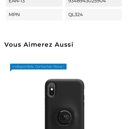
EAN-13
9348943025904
MPN
QL324
Vous Aimerez Aussi
Indisponible, Contactez-Nous !