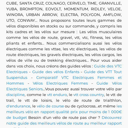
CUBE, SANTA CRUZ, COLNAGO, CERVELO, TIME, GRANVILLE,
YUBA, BROMPTON, EOVOLT, MOMENTUM, RIDLEY, VELOE,
WINORA, URBAN ARROW, ELECTRA, POLYGON, AMFLOW,
UTO, CONWAY... Nous proposons toutes leurs gammes de
vélos disponibles en stocks ou sur commande, y compris les
kits cadres et les vélos sur mesure : Les vélos musculaires
comme les vélos de route, gravel, vtt, vtc, fitness, les vélos
pliants et enfants... Nous commercialisons aussi les vélos
électriques comme les vttae, les vtc électriques, les vélos de
route électriques, les gravels électriques, les vélos cargos, les
vélos de ville ou de trekking électriques... Pour vous aider
dans vos choix, nous créons des guides vélos :
Guide des VTC
Electriques
-
Guide des vélos Enfants
-
Guide des VTT Tout
Suspendus
-
Comparatif VTC Electriques Femmes et
Hommes
-
Vélos Electriques Femmes
-
Guide Vélos
Electriques Seniors
...Vous pouvez aussi trouver votre vélo par
discipline
, comme le
vtt enduro
, le
vtt cross country
, le vtt de
trail, le vtt de loisirs, le vélo de route de trialthlon,
d'endurance
, le
vélo de course
ou de cyclocross...et même
les
meilleurs vélo en rapport qualité prix pour moins de 1 000€
de budget
Besoin d'un vélo de route pas cher ?
Découvrez
notre guide des meilleurs vélos de route au meilleur rapport