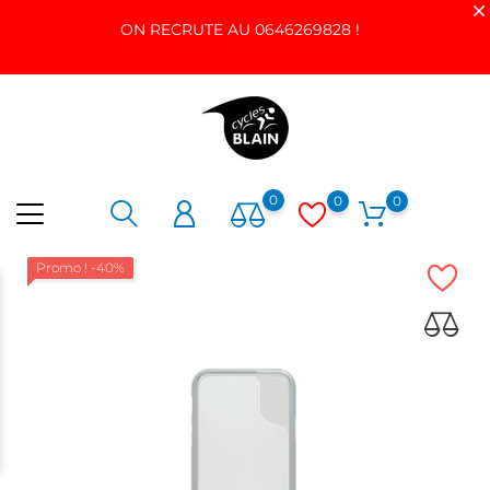
ON RECRUTE AU 0646269828 !
0
0
0
Promo !
-40%