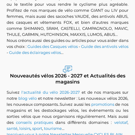
ou le textile pour vous rendre le cyclisme plus agréable.
Profitez de nos marques de vélo comme GIANT ou LIV pour
femmes, mais aussi des sacoches VAUDE, des antivols ABUS,
des casques et vêtements FOX, et bien d'autres marques
comme SHIMANO, SRAM, CASTELLI, CAMPAGNOLO, MAVIC,
THULE, GARMIN, HUTCHINSON, MAXXIS, LUMOS, ABUS...
Nous créons aussi des guides ou articles pour vous aider dans
vos choix :
Guides des Casques vélos
-
Guide des antivols vélos
-
Guide des éclairages vélos
...
Nouveautés vélos 2026 - 2027 et Actualités des
magasins
Suivez
l'actualité du vélo 2026-2027
et de nos marques sur
notre
blog vélo
et notre newsletter : Les nouveaux vélos 2026,
les nouveaux composants..Suivez aussi les
promotions
de nos
magasins et les destockages vélos, les évènements ou les
sorties vélos que nous organisons régulièrement. Mais aussi
des
conseils pratiques
dans différents domaines :
velotaf
,
santé
,
loisirs
,
sport
,
tourisme
...
Inscrivez-vous à notre Newsletter Mensuelle CYCLES BLAIN