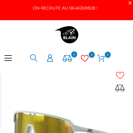
ON RECRUTE AU 0646269828 !
0
0
0