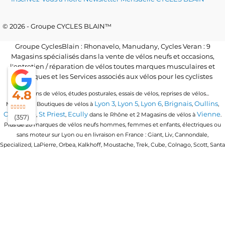
© 2026 - Groupe CYCLES BLAIN™
Groupe CyclesBlain : Rhonavelo, Manudany, Cycles Veran : 9
Magasins spécialisés dans la vente de vélos neufs et occasions,
l'entretien / réparation de vélos toutes marques musculaires et
électriques et les Services associés aux vélos pour les cyclistes
4.8
Locations de vélos, études posturales, essais de vélos, reprises de vélos...
Lyon 3
Lyon 5
Lyon 6
Brignais
Oullins
Magasins / Boutiques de vélos à
,
,
,
,
,
Craponne
St Priest
Ecully
Vienne
,
,
dans le Rhône et 2 Magasins de vélos à
.
(357)
Plus de 20 marques de vélos neufs hommes, femmes et enfants, électriques ou
sans moteur sur Lyon ou en livraison en France : Giant, Liv, Cannondale,
Specialized, LaPierre, Orbea, Kalkhoff, Moustache, Trek, Cube, Colnago, Scott, Santa
Cruz, Granville, Urban Arrow, Momentum, Cervelo, Electra, Veloe, Eovolt, Time,
Winora, Ridley, Brompton, Polygon, Amflow, Uto, Conway...
Trouvez votre vélo quel que soit votre discipline de vélo : vélo de route, vtt, vtc,
gravel, vélo de ville urbain, vélo pliant ou compact, vélo cargo ou longtail, vélo
enfants en 16 pouces, 20 pouces et 24 pouces, vtt tout suspendu, vtt semi rigide, vtt
électrique, vtt enduro, vtt cross country, vtt trail, vtt all mountain, vélo ballades &
vélo de triathlon
loisirs, vélo de route endurance, vélo de course,