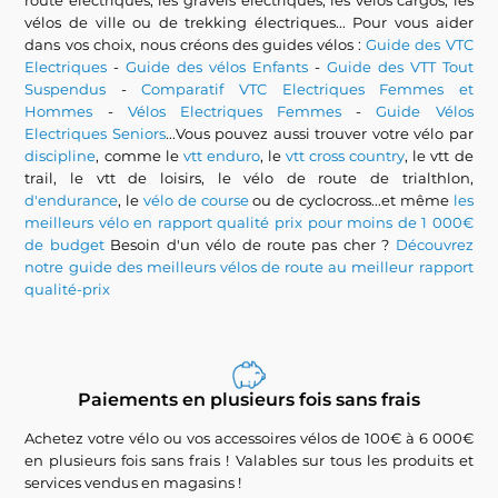
route électriques, les gravels électriques, les vélos cargos, les
vélos de ville ou de trekking électriques... Pour vous aider
dans vos choix, nous créons des guides vélos :
Guide des VTC
Electriques
-
Guide des vélos Enfants
-
Guide des VTT Tout
Suspendus
-
Comparatif VTC Electriques Femmes et
Hommes
-
Vélos Electriques Femmes
-
Guide Vélos
Electriques Seniors
...Vous pouvez aussi trouver votre vélo par
discipline
, comme le
vtt enduro
, le
vtt cross country
, le vtt de
trail, le vtt de loisirs, le vélo de route de trialthlon,
d'endurance
, le
vélo de course
ou de cyclocross...et même
les
meilleurs vélo en rapport qualité prix pour moins de 1 000€
de budget
Besoin d'un vélo de route pas cher ?
Découvrez
notre guide des meilleurs vélos de route au meilleur rapport
qualité-prix
Paiements en plusieurs fois sans frais
Achetez votre vélo ou vos accessoires vélos de 100€ à 6 000€
en plusieurs fois sans frais ! Valables sur tous les produits et
services vendus en magasins !