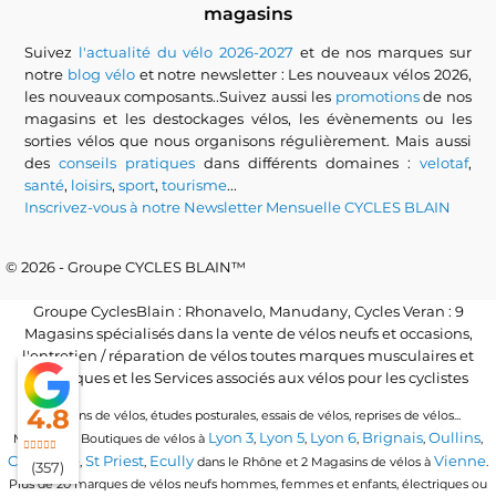
magasins
Suivez
l'actualité du vélo 2026-2027
et de nos marques sur
notre
blog vélo
et notre newsletter : Les nouveaux vélos 2026,
les nouveaux composants..Suivez aussi les
promotions
de nos
magasins et les destockages vélos, les évènements ou les
sorties vélos que nous organisons régulièrement. Mais aussi
des
conseils pratiques
dans différents domaines :
velotaf
,
santé
,
loisirs
,
sport
,
tourisme
...
Inscrivez-vous à notre Newsletter Mensuelle CYCLES BLAIN
© 2026 - Groupe CYCLES BLAIN™
Groupe CyclesBlain : Rhonavelo, Manudany, Cycles Veran : 9
Magasins spécialisés dans la vente de vélos neufs et occasions,
l'entretien / réparation de vélos toutes marques musculaires et
électriques et les Services associés aux vélos pour les cyclistes
4.8
Locations de vélos, études posturales, essais de vélos, reprises de vélos...
Lyon 3
Lyon 5
Lyon 6
Brignais
Oullins
Magasins / Boutiques de vélos à
,
,
,
,
,
Craponne
St Priest
Ecully
Vienne
,
,
dans le Rhône et 2 Magasins de vélos à
.
(357)
Plus de 20 marques de vélos neufs hommes, femmes et enfants, électriques ou