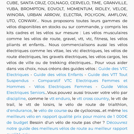
CUBE, SANTA CRUZ, COLNAGO, CERVELO, TIME, GRANVILLE,
YUBA, BROMPTON, EOVOLT, MOMENTUM, RIDLEY, VELOE,
WINORA, URBAN ARROW, ELECTRA, POLYGON, AMFLOW,
UTO, CONWAY... Nous proposons toutes leurs gammes de
vélos disponibles en stocks ou sur commande, y compris les
kits cadres et les vélos sur mesure : Les vélos musculaires
comme les vélos de route, gravel, vtt, vtc, fitness, les vélos
pliants et enfants... Nous commercialisons aussi les vélos
électriques comme les vttae, les vtc électriques, les vélos de
route électriques, les gravels électriques, les vélos cargos, les
vélos de ville ou de trekking électriques... Pour vous aider
dans vos choix, nous créons des guides vélos :
Guide des VTC
Electriques
-
Guide des vélos Enfants
-
Guide des VTT Tout
Suspendus
-
Comparatif VTC Electriques Femmes et
Hommes
-
Vélos Electriques Femmes
-
Guide Vélos
Electriques Seniors
...Vous pouvez aussi trouver votre vélo par
discipline
, comme le
vtt enduro
, le
vtt cross country
, le vtt de
trail, le vtt de loisirs, le vélo de route de trialthlon,
d'endurance
, le
vélo de course
ou de cyclocross...et même
les
meilleurs vélo en rapport qualité prix pour moins de 1 000€
de budget
Besoin d'un vélo de route pas cher ?
Découvrez
notre guide des meilleurs vélos de route au meilleur rapport