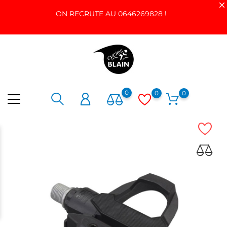
ON RECRUTE AU 0646269828 !
0
0
0