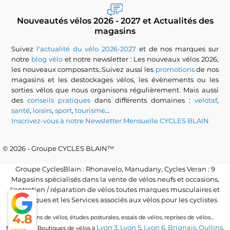
Nouveautés vélos 2026 - 2027 et Actualités des
magasins
Suivez
l'actualité du vélo 2026-2027
et de nos marques sur
notre
blog vélo
et notre newsletter : Les nouveaux vélos 2026,
les nouveaux composants..Suivez aussi les
promotions
de nos
magasins et les destockages vélos, les évènements ou les
sorties vélos que nous organisons régulièrement. Mais aussi
des
conseils pratiques
dans différents domaines :
velotaf
,
santé
,
loisirs
,
sport
,
tourisme
...
Inscrivez-vous à notre Newsletter Mensuelle CYCLES BLAIN
© 2026 - Groupe CYCLES BLAIN™
Groupe CyclesBlain : Rhonavelo, Manudany, Cycles Veran : 9
Magasins spécialisés dans la vente de vélos neufs et occasions,
l'entretien / réparation de vélos toutes marques musculaires et
électriques et les Services associés aux vélos pour les cyclistes
4.8
Locations de vélos, études posturales, essais de vélos, reprises de vélos...
Lyon 3
Lyon 5
Lyon 6
Brignais
Oullins
Magasins / Boutiques de vélos à
,
,
,
,
,