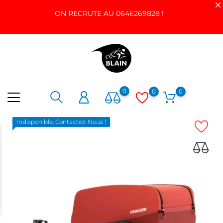
ON RECRUTE AU 0646269828 !
0
0
0
Indisponible, Contactez-Nous !