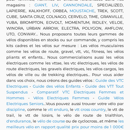
magasins :
GIANT, LIV
,
CANNONDALE
, SPECIALIZED,
LAPIERRE, KALKHOFF, ORBEA,
MOUSTACHE
, TREK, SCOTT,
CUBE, SANTA CRUZ, COLNAGO, CERVELO, TIME, GRANVILLE,
YUBA, BROMPTON, EOVOLT, MOMENTUM, RIDLEY, VELOE,
WINORA, URBAN ARROW, ELECTRA, POLYGON, AMFLOW,
UTO, CONWAY... Nous proposons toutes leurs gammes de
vélos disponibles en stocks ou sur commande, y compris les
kits cadres et les vélos sur mesure : Les vélos musculaires
comme les vélos de route, gravel, vtt, vtc, fitness, les vélos
pliants et enfants... Nous commercialisons aussi les vélos
électriques comme les vttae, les vtc électriques, les vélos de
route électriques, les gravels électriques, les vélos cargos, les
vélos de ville ou de trekking électriques... Pour vous aider
dans vos choix, nous créons des guides vélos :
Guide des VTC
Electriques
-
Guide des vélos Enfants
-
Guide des VTT Tout
Suspendus
-
Comparatif VTC Electriques Femmes et
Hommes
-
Vélos Electriques Femmes
-
Guide Vélos
Electriques Seniors
...Vous pouvez aussi trouver votre vélo par
discipline
, comme le
vtt enduro
, le
vtt cross country
, le vtt de
trail, le vtt de loisirs, le vélo de route de trialthlon,
d'endurance
, le
vélo de course
ou de cyclocross...et même
les
meilleurs vélo en rapport qualité prix pour moins de 1 000€