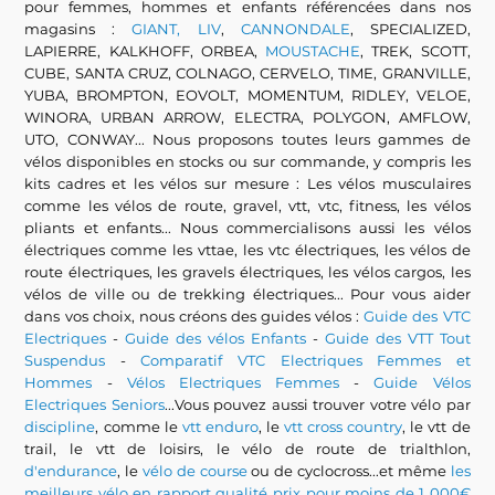
pour femmes, hommes et enfants référencées dans nos
magasins :
GIANT, LIV
,
CANNONDALE
, SPECIALIZED,
LAPIERRE, KALKHOFF, ORBEA,
MOUSTACHE
, TREK, SCOTT,
CUBE, SANTA CRUZ, COLNAGO, CERVELO, TIME, GRANVILLE,
YUBA, BROMPTON, EOVOLT, MOMENTUM, RIDLEY, VELOE,
WINORA, URBAN ARROW, ELECTRA, POLYGON, AMFLOW,
UTO, CONWAY... Nous proposons toutes leurs gammes de
vélos disponibles en stocks ou sur commande, y compris les
kits cadres et les vélos sur mesure : Les vélos musculaires
comme les vélos de route, gravel, vtt, vtc, fitness, les vélos
pliants et enfants... Nous commercialisons aussi les vélos
électriques comme les vttae, les vtc électriques, les vélos de
route électriques, les gravels électriques, les vélos cargos, les
vélos de ville ou de trekking électriques... Pour vous aider
dans vos choix, nous créons des guides vélos :
Guide des VTC
Electriques
-
Guide des vélos Enfants
-
Guide des VTT Tout
Suspendus
-
Comparatif VTC Electriques Femmes et
Hommes
-
Vélos Electriques Femmes
-
Guide Vélos
Electriques Seniors
...Vous pouvez aussi trouver votre vélo par
discipline
, comme le
vtt enduro
, le
vtt cross country
, le vtt de
trail, le vtt de loisirs, le vélo de route de trialthlon,
d'endurance
, le
vélo de course
ou de cyclocross...et même
les
meilleurs vélo en rapport qualité prix pour moins de 1 000€