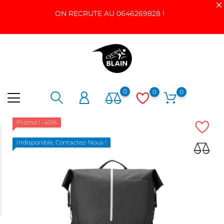
ON RECRUTE AU 0646269828 !
0
0
0
Promo !
-40%
Indisponible, Contactez-Nous !