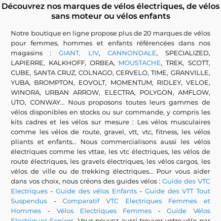
Découvrez nos marques de vélos électriques, de vélos
sans moteur ou vélos enfants
Notre boutique en ligne propose plus de 20 marques de vélos
pour femmes, hommes et enfants référencées dans nos
magasins :
GIANT, LIV
,
CANNONDALE
, SPECIALIZED,
LAPIERRE, KALKHOFF, ORBEA,
MOUSTACHE
, TREK, SCOTT,
CUBE, SANTA CRUZ, COLNAGO, CERVELO, TIME, GRANVILLE,
YUBA, BROMPTON, EOVOLT, MOMENTUM, RIDLEY, VELOE,
WINORA, URBAN ARROW, ELECTRA, POLYGON, AMFLOW,
UTO, CONWAY... Nous proposons toutes leurs gammes de
vélos disponibles en stocks ou sur commande, y compris les
kits cadres et les vélos sur mesure : Les vélos musculaires
comme les vélos de route, gravel, vtt, vtc, fitness, les vélos
pliants et enfants... Nous commercialisons aussi les vélos
électriques comme les vttae, les vtc électriques, les vélos de
route électriques, les gravels électriques, les vélos cargos, les
vélos de ville ou de trekking électriques... Pour vous aider
dans vos choix, nous créons des guides vélos :
Guide des VTC
Electriques
-
Guide des vélos Enfants
-
Guide des VTT Tout
Suspendus
-
Comparatif VTC Electriques Femmes et
Hommes
-
Vélos Electriques Femmes
-
Guide Vélos
Electriques Seniors
...Vous pouvez aussi trouver votre vélo par