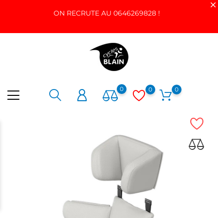
ON RECRUTE AU 0646269828 !
0
0
0