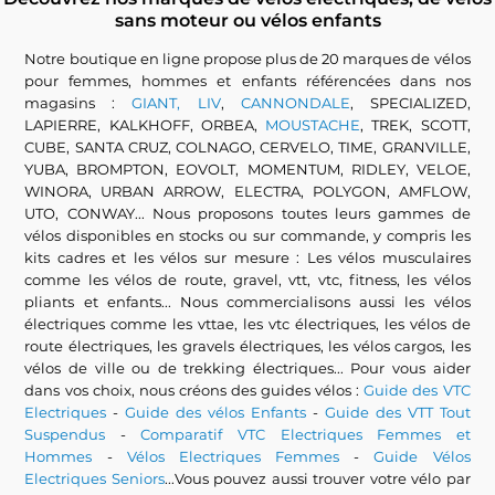
sans moteur ou vélos enfants
Notre boutique en ligne propose plus de 20 marques de vélos
pour femmes, hommes et enfants référencées dans nos
magasins :
GIANT, LIV
,
CANNONDALE
, SPECIALIZED,
LAPIERRE, KALKHOFF, ORBEA,
MOUSTACHE
, TREK, SCOTT,
CUBE, SANTA CRUZ, COLNAGO, CERVELO, TIME, GRANVILLE,
YUBA, BROMPTON, EOVOLT, MOMENTUM, RIDLEY, VELOE,
WINORA, URBAN ARROW, ELECTRA, POLYGON, AMFLOW,
UTO, CONWAY... Nous proposons toutes leurs gammes de
vélos disponibles en stocks ou sur commande, y compris les
kits cadres et les vélos sur mesure : Les vélos musculaires
comme les vélos de route, gravel, vtt, vtc, fitness, les vélos
pliants et enfants... Nous commercialisons aussi les vélos
électriques comme les vttae, les vtc électriques, les vélos de
route électriques, les gravels électriques, les vélos cargos, les
vélos de ville ou de trekking électriques... Pour vous aider
dans vos choix, nous créons des guides vélos :
Guide des VTC
Electriques
-
Guide des vélos Enfants
-
Guide des VTT Tout
Suspendus
-
Comparatif VTC Electriques Femmes et
Hommes
-
Vélos Electriques Femmes
-
Guide Vélos
Electriques Seniors
...Vous pouvez aussi trouver votre vélo par