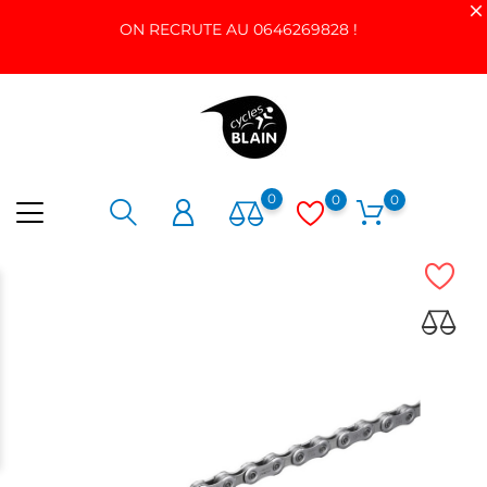
ON RECRUTE AU 0646269828 !
0
0
0