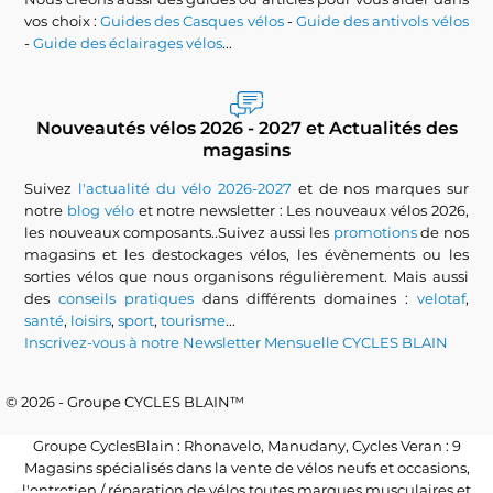
vos choix :
Guides des Casques vélos
-
Guide des antivols vélos
-
Guide des éclairages vélos
...
Nouveautés vélos 2026 - 2027 et Actualités des
magasins
Suivez
l'actualité du vélo 2026-2027
et de nos marques sur
notre
blog vélo
et notre newsletter : Les nouveaux vélos 2026,
les nouveaux composants..Suivez aussi les
promotions
de nos
magasins et les destockages vélos, les évènements ou les
sorties vélos que nous organisons régulièrement. Mais aussi
des
conseils pratiques
dans différents domaines :
velotaf
,
santé
,
loisirs
,
sport
,
tourisme
...
Inscrivez-vous à notre Newsletter Mensuelle CYCLES BLAIN
© 2026 - Groupe CYCLES BLAIN™
Groupe CyclesBlain : Rhonavelo, Manudany, Cycles Veran : 9
Magasins spécialisés dans la vente de vélos neufs et occasions,
l'entretien / réparation de vélos toutes marques musculaires et