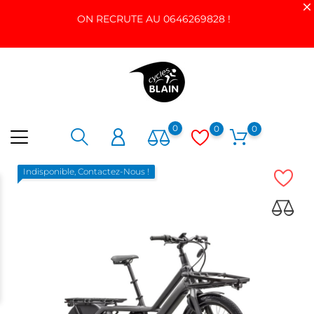
ON RECRUTE AU 0646269828 !
0
0
0
Indisponible, Contactez-Nous !