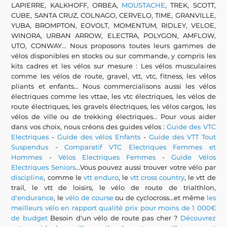
LAPIERRE, KALKHOFF, ORBEA,
MOUSTACHE
, TREK, SCOTT,
CUBE, SANTA CRUZ, COLNAGO, CERVELO, TIME, GRANVILLE,
YUBA, BROMPTON, EOVOLT, MOMENTUM, RIDLEY, VELOE,
WINORA, URBAN ARROW, ELECTRA, POLYGON, AMFLOW,
UTO, CONWAY... Nous proposons toutes leurs gammes de
vélos disponibles en stocks ou sur commande, y compris les
kits cadres et les vélos sur mesure : Les vélos musculaires
comme les vélos de route, gravel, vtt, vtc, fitness, les vélos
pliants et enfants... Nous commercialisons aussi les vélos
électriques comme les vttae, les vtc électriques, les vélos de
route électriques, les gravels électriques, les vélos cargos, les
vélos de ville ou de trekking électriques... Pour vous aider
dans vos choix, nous créons des guides vélos :
Guide des VTC
Electriques
-
Guide des vélos Enfants
-
Guide des VTT Tout
Suspendus
-
Comparatif VTC Electriques Femmes et
Hommes
-
Vélos Electriques Femmes
-
Guide Vélos
Electriques Seniors
...Vous pouvez aussi trouver votre vélo par
discipline
, comme le
vtt enduro
, le
vtt cross country
, le vtt de
trail, le vtt de loisirs, le vélo de route de trialthlon,
d'endurance
, le
vélo de course
ou de cyclocross...et même
les
meilleurs vélo en rapport qualité prix pour moins de 1 000€
de budget
Besoin d'un vélo de route pas cher ?
Découvrez