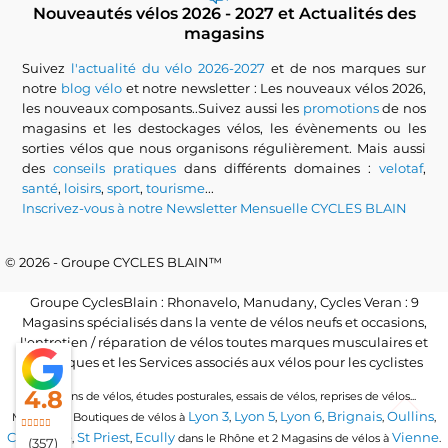
Nouveautés vélos 2026 - 2027 et Actualités des
magasins
Suivez
l'actualité du vélo 2026-2027
et de nos marques sur
notre
blog vélo
et notre newsletter : Les nouveaux vélos 2026,
les nouveaux composants..Suivez aussi les
promotions
de nos
magasins et les destockages vélos, les évènements ou les
sorties vélos que nous organisons régulièrement. Mais aussi
des
conseils pratiques
dans différents domaines :
velotaf
,
santé
,
loisirs
,
sport
,
tourisme
...
Inscrivez-vous à notre Newsletter Mensuelle CYCLES BLAIN
© 2026 - Groupe CYCLES BLAIN™
Groupe CyclesBlain : Rhonavelo, Manudany, Cycles Veran : 9
Magasins spécialisés dans la vente de vélos neufs et occasions,
l'entretien / réparation de vélos toutes marques musculaires et
électriques et les Services associés aux vélos pour les cyclistes
4.8
Locations de vélos, études posturales, essais de vélos, reprises de vélos...
Lyon 3
Lyon 5
Lyon 6
Brignais
Oullins
Magasins / Boutiques de vélos à
,
,
,
,
,
Craponne
St Priest
Ecully
Vienne
,
,
dans le Rhône et 2 Magasins de vélos à
.
(357)