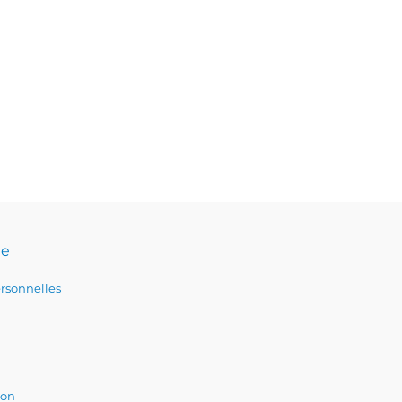
te
rsonnelles
ion