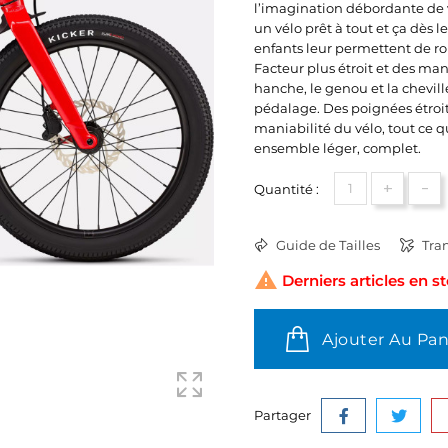
l’imagination débordante de v
un vélo prêt à tout et ça dès 
enfants leur permettent de ro
Facteur plus étroit et des man
hanche, le genou et la chevil
pédalage. Des poignées étroi
maniabilité du vélo, tout ce q
ensemble léger, complet.
+
-
Quantité :
Guide de Tailles
Tran

Derniers articles en s
Ajouter Au Pan
Partager