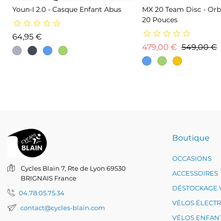
Youn-I 2.0 - Casque Enfant Abus
MX 20 Team Disc - Orb
20 Pouces
Prix
64,95 €
Prix de ba
P
479,00 €
549,00 €
Boutique
OCCASIONS
Cycles Blain
7, Rte de Lyon
69530
ACCESSOIRES
BRIGNAIS
France
DÉSTOCKAGE 
04.78.05.75.34
VÉLOS ÉLECT
contact@cycles-blain.com
VÉLOS ENFAN