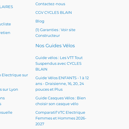
Contactez-nous
LAIRES
CGV CYCLES BLAIN
Blog
cliste
(1) Garanties : Voir site
retien
Constructeur
Nos Guides Vélos
Guide vélos : Les VTT Tout
Suspendus avec CYCLES
BLAIN
 Electrique sur
Guide Vélos ENFANTS - 1 à 12
ans - Draisienne, 16, 20, 24
s sur Lyon
pouces et Plus
ons
Guide Casques Vélos : Bien
s
choisir son casque vélo
suelle
Comparatif VTC Electrique
Femmes et Hommes 2026-
2027