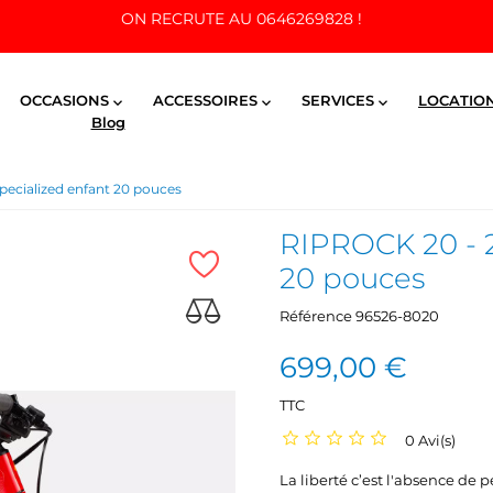
ON RECRUTE AU 0646269828 !
OCCASIONS
ACCESSOIRES
SERVICES
LOCATIO



Blog
pecialized enfant 20 pouces
RIPROCK 20 - 2
20 pouces
Référence
96526-8020
699,00 €
TTC
0 Avi(s)
La liberté c’est l'absence de 