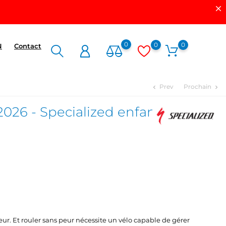
0
0
0
N
Contact
Prev
Prochain
chevron_left
chevron_right
026 - Specialized enfant
peur. Et rouler sans peur nécessite un vélo capable de gérer