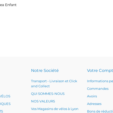
ea Enfant
se
rix
Notre Société
Votre Comp
Transport - Livraison et Click
Informations pe
and Collect
Commandes
QUI SOMMES-NOUS
VÉLOS
Avoirs
NOS VALEURS
RIQUES
Adresses
Vos Magasins de vélos à Lyon
TS
Bons de réduct